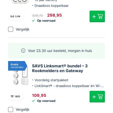
Draadloos koppelbaar
Oorspronkelijke
Huidige
298,95
329,70
Link
prijs
prijs
Op voorraad
was:
is:
€329,70.
€298,95.
Vergelijk
Voor 23.30 uur besteld, morgen in huis
Gratis
SAVS Linksmart® bundel – 3
verzenden
Rookmelders en Gateway
Voordelig startpakket
LinkSmart® - draadloos koppelbaar én Wi-Fi (optie)
109,95
Wifi
Op voorraad
Vergelijk