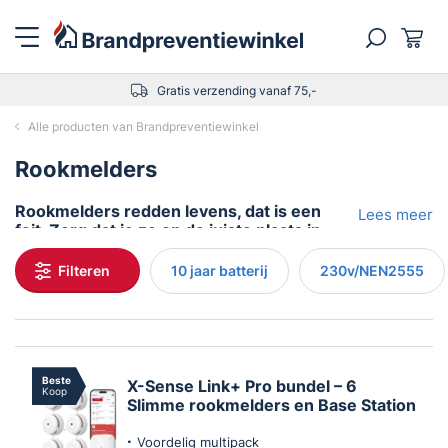
Gratis verzending vanaf 75,-
Alle producten van Brandpreventiewinkel
Rookmelders
Rookmelders redden levens, dat is een
Lees meer
feit. Zorg dat je ze op de juiste plaats in
huis hebt hangen.
Filteren
10 jaar batterij
230v/NEN2555
Rookmelders: Je slimme bescherming
tegen brand
Waarom heb je een rookmelder nodig?
De voordelen van slimme rookmelders
Het belang van regulier onderhoud
Beste
X-Sense Link+ Pro bundel – 6
Koop
Slimme rookmelders en Base Station
Voordelig multipack