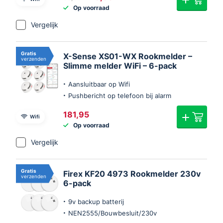
prijs
prijs
Op voorraad
was:
is:
€89,85.
€79,95.
Vergelijk
Gratis
X-Sense XS01-WX Rookmelder –
verzenden
Slimme melder WiFi – 6-pack
Aansluitbaar op Wifi
Pushbericht op telefoon bij alarm
181,95
Wifi
Op voorraad
Vergelijk
Gratis
Firex KF20 4973 Rookmelder 230v
verzenden
6-pack
9v backup batterij
NEN2555/Bouwbesluit/230v