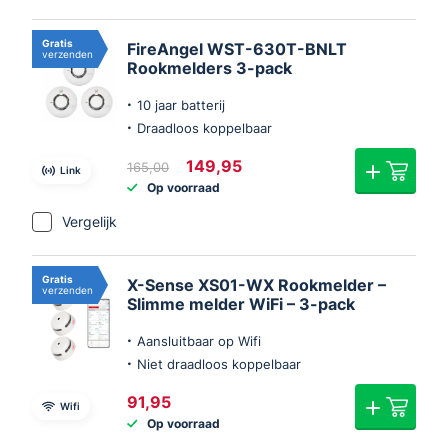
Gratis
FireAngel WST-630T-BNLT
verzenden
Rookmelders 3-pack
10 jaar batterij
Draadloos koppelbaar
Oorspronkelijke
Huidige
149,95
165,00
Link
prijs
prijs
Op voorraad
was:
is:
€165,00.
€149,95.
Vergelijk
Gratis
X-Sense XS01-WX Rookmelder –
verzenden
Slimme melder WiFi – 3-pack
Aansluitbaar op Wifi
Niet draadloos koppelbaar
91,95
Wifi
Op voorraad