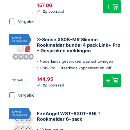
157,00
Op voorraad
Vergelijk
Gratis
X-Sense XS0B-MR Slimme
verzenden
Rookmelder bundel 4 pack Link+ Pro
– Gesproken meldingen
Nederlands gesproken waarschuwingen
Link+Pro - Draadloos koppelbaar én Wifi
144,95
Wifi
Op voorraad
Vergelijk
Gratis
FireAngel WST-630T-BNLT
verzenden
Rookmelder 6-pack
10 jaar batterij