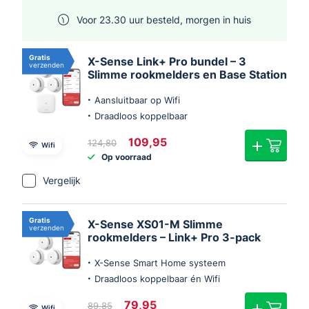
Voor 23.30 uur besteld, morgen in huis
Gratis
X-Sense Link+ Pro bundel – 3
verzenden
Slimme rookmelders en Base Station
Aansluitbaar op Wifi
Draadloos koppelbaar
Oorspronkelijke
Huidige
109,95
124,80
Wifi
prijs
prijs
Op voorraad
was:
is:
€124,80.
€109,95.
Vergelijk
Gratis
X-Sense XS01-M Slimme
verzenden
rookmelders – Link+ Pro 3-pack
X-Sense Smart Home systeem
Draadloos koppelbaar én Wifi
Oorspronkelijke
Huidige
79,95
89,85
Wifi