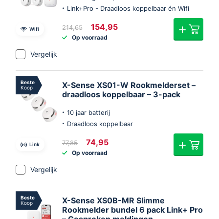
Link+Pro - Draadloos koppelbaar én Wifi
Oorspronkelijke
Huidige
154,95
214,65
Wifi
prijs
prijs
Op voorraad
was:
is:
€214,65.
€154,95.
Vergelijk
Beste
X-Sense XS01-W Rookmelderset –
Koop
draadloos koppelbaar – 3-pack
10 jaar batterij
Draadloos koppelbaar
Oorspronkelijke
Huidige
74,95
77,85
Link
prijs
prijs
Op voorraad
was:
is:
€77,85.
€74,95.
Vergelijk
Beste
X-Sense XS0B-MR Slimme
Koop
Rookmelder bundel 6 pack Link+ Pro