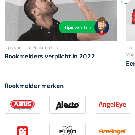
Tips
van Tim
Tips van Tim, Rookmelders
Tips
Vluc
Rookmelders verplicht in 2022
Ee
Rookmelder merken