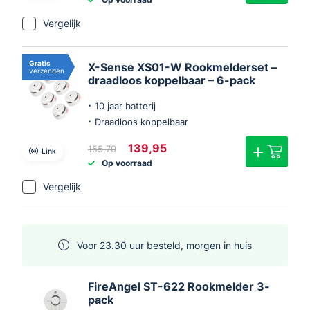
Vergelijk
Gratis
X-Sense XS01-W Rookmelderset –
verzenden
draadloos koppelbaar – 6-pack
10 jaar batterij
Draadloos koppelbaar
Oorspronkelijke
Huidige
139,95
155,70
Link
prijs
prijs
Op voorraad
was:
is:
€155,70.
€139,95.
Vergelijk
Voor 23.30 uur besteld, morgen in huis
FireAngel ST-622 Rookmelder 3-
pack