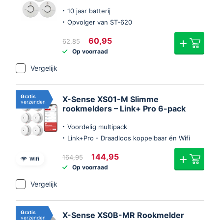
10 jaar batterij
Opvolger van ST-620
Oorspronkelijke
Huidige
60,95
62,85
prijs
prijs
Op voorraad
was:
is:
€62,85.
€60,95.
Vergelijk
Gratis
X-Sense XS01-M Slimme
verzenden
rookmelders – Link+ Pro 6-pack
Voordelig multipack
Link+Pro - Draadloos koppelbaar én Wifi
Oorspronkelijke
Huidige
144,95
164,95
Wifi
prijs
prijs
Op voorraad
was:
is:
€164,95.
€144,95.
Vergelijk
Gratis
X-Sense XS0B-MR Rookmelder
verzenden