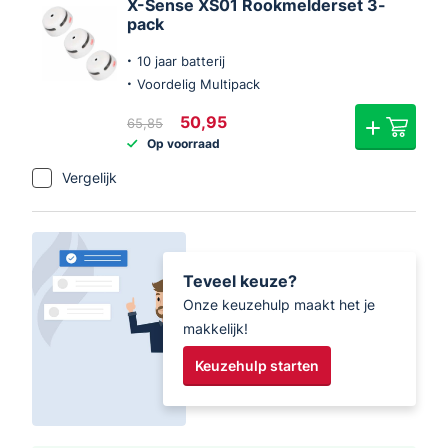
X-Sense XS01 Rookmelderset 3-
pack
10 jaar batterij
Voordelig Multipack
Oorspronkelijke
Huidige
50,95
65,85
prijs
prijs
Op voorraad
was:
is:
€65,85.
€50,95.
Vergelijk
Teveel keuze?
Onze keuzehulp maakt het je
makkelijk!
Keuzehulp starten