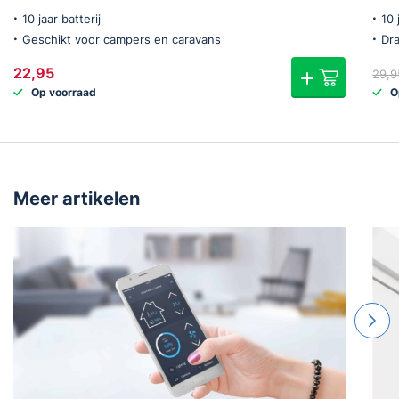
10 jaar batterij
10 
Geschikt voor campers en caravans
Dr
22,95
29,9
Op voorraad
O
Meer artikelen