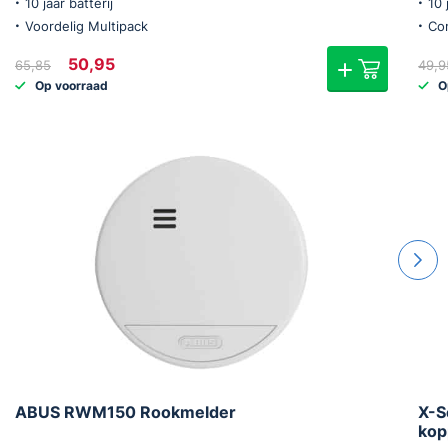
10 jaar batterij
10 
Voordelig Multipack
Co
Oorspronkelijke
Huidige
50,95
65,85
49,9
prijs
prijs
Op voorraad
O
was:
is:
€65,85.
€50,95.
ABUS RWM150 Rookmelder
X-S
kop