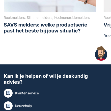
Rookmelders, Slimme melders, Koolmonoxidemelders
Roo
SAVS melders: welke productserie
Vr
past het beste bij jouw situatie?
Bra
Kan ik je helpen of wil je deskundig
advies?
Klantenservice
Keuzehulp