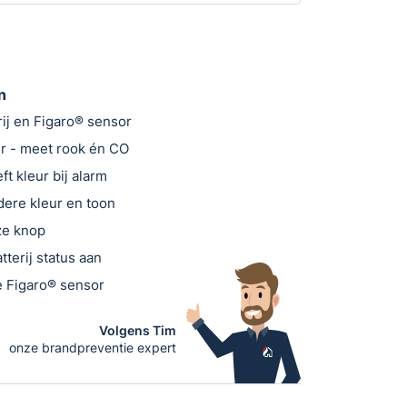
n
erij en Figaro® sensor
 - meet rook én CO
t kleur bij alarm
dere kleur en toon
ze knop
tterij status aan
 Figaro® sensor
Volgens Tim
onze brandpreventie expert