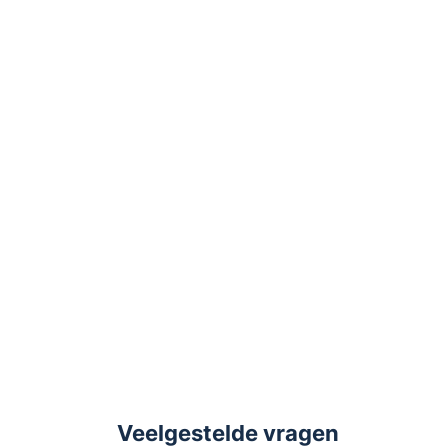
Opties
Test/stilte knop
Uiterlijk
Standaard
LCD Display
Extra uitvoering
Combimeld
Smart Home
Aansluitbaar op Wifi
Sensor
Sensor
Figaro® S
Veelgestelde vragen