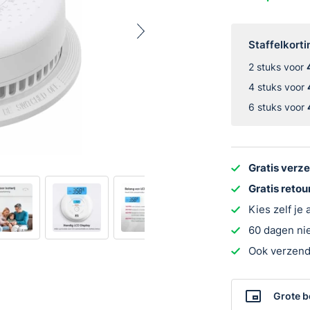
SC01
Combimelder
aantal
Staffelkorti
2 stuks voor
4 stuks voor
6 stuks voor
Gratis verz
Gratis reto
Kies zelf je
60 dagen nie
Ook verzend
Grote b