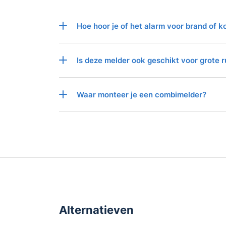
Levensduur sensor
10 jaar
Hoe hoor je of het alarm voor brand of k
Product
Is deze melder ook geschikt voor grote 
LED indicatie soort alarm
Montage
Bodemplaa
Waar monteer je een combimelder?
Aantal in verpakking
1 stuk
Artikelnummer
SC01
Handleiding
Ja,
downlo
Alternatieven