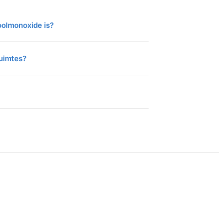
oolmonoxide is?
ruimtes?
t met schroeven
ad handleiding