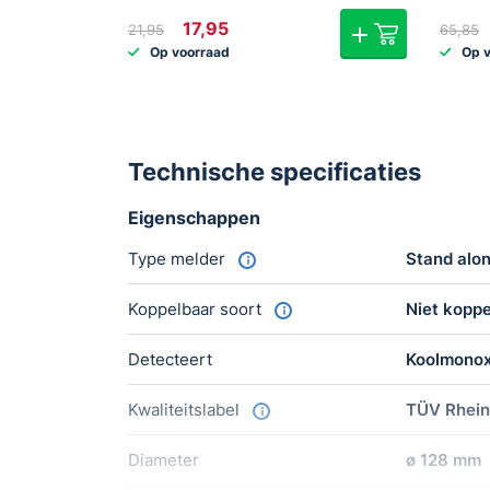
Oorspronkelijke
Huidige
17,95
21,95
65,85
prijs
prijs
Op voorraad
Op 
was:
is:
€21,95.
€17,95.
Technische specificaties
Eigenschappen
Type melder
Stand alo
Koppelbaar soort
Niet kopp
Detecteert
Koolmonox
Kwaliteitslabel
TÜV Rhein
Diameter
ø 128 mm