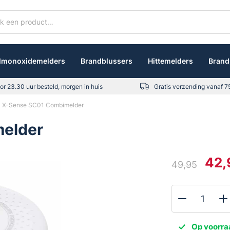
lmonoxidemelders
Brandblussers
Hittemelders
Brand
or 23.30 uur besteld, morgen in huis
Gratis verzending vanaf 7
X-Sense SC01 Combimelder
elder
42,
49,95
Oorspron
Huidige
prijs
prijs
was:
is:
X-
€49,95.
€42,95.
Sense
Op voorra