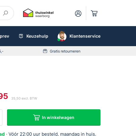
preventieboxen
Keuzehulp
AED
Klantenservice
5,-
Gratis retourneren
95
35,50
excl. BTW
kelijke
In winkelwagen
ad
· Vóór 22:00 uur besteld, maandag in huis.