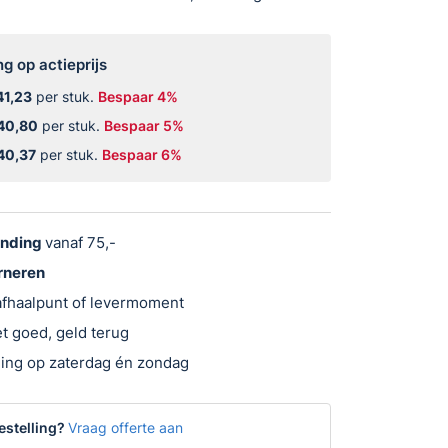
ng op actieprijs
41,23
per stuk.
Bespaar 4%
40,80
per stuk.
Bespaar 5%
40,37
per stuk.
Bespaar 6%
ending
vanaf 75,-
urneren
 afhaalpunt of levermoment
t goed, geld terug
ing op zaterdag én zondag
estelling?
Vraag offerte aan