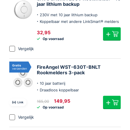
jaar lithium backup
230V met 10 jaar lithium backup
Koppelbaar met andere LinkSmart® melders
32,95
Op voorraad
Vergelijk
Gratis
FireAngel WST-630T-BNLT
verzenden
Rookmelders 3-pack
10 jaar batterij
Draadloos koppelbaar
Oorspronkelijke
Huidige
149,95
165,00
Link
prijs
prijs
Op voorraad
was:
is:
€165,00.
€149,95.
Vergelijk