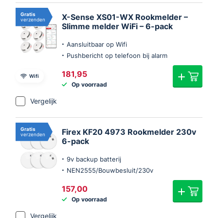
Gratis
X-Sense XS01-WX Rookmelder –
verzenden
Slimme melder WiFi – 6-pack
Aansluitbaar op Wifi
Pushbericht op telefoon bij alarm
181,95
Wifi
Op voorraad
Vergelijk
Gratis
Firex KF20 4973 Rookmelder 230v
verzenden
6-pack
9v backup batterij
NEN2555/Bouwbesluit/230v
157,00
Op voorraad
Vergelijk