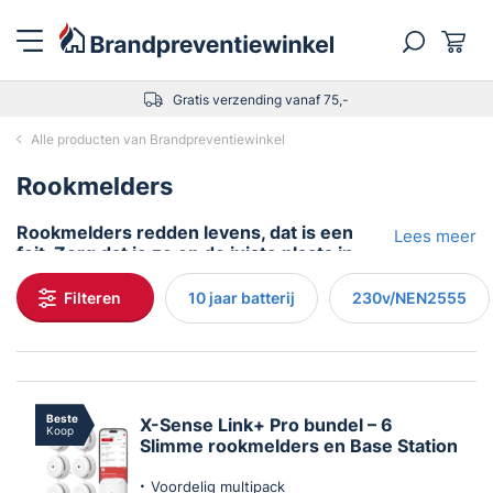
Gratis verzending vanaf 75,-
Alle producten van Brandpreventiewinkel
Rookmelders
Rookmelders redden levens, dat is een
Lees meer
feit. Zorg dat je ze op de juiste plaats in
huis hebt hangen.
Filteren
10 jaar batterij
230v/NEN2555
Rookmelders: Je slimme bescherming
tegen brand
Waarom heb je een rookmelder nodig?
De voordelen van slimme rookmelders
Het belang van regulier onderhoud
Beste
X-Sense Link+ Pro bundel – 6
Koop
Slimme rookmelders en Base Station
Voordelig multipack