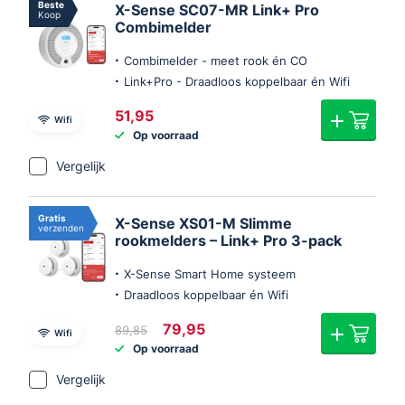
Beste
X-Sense SC07-MR Link+ Pro
Koop
Combimelder
Combimelder - meet rook én CO
Link+Pro - Draadloos koppelbaar én Wifi
51,95
Wifi
Op voorraad
Vergelijk
Gratis
X-Sense XS01-M Slimme
verzenden
rookmelders – Link+ Pro 3-pack
X-Sense Smart Home systeem
Draadloos koppelbaar én Wifi
Oorspronkelijke
Huidige
79,95
89,85
Wifi
prijs
prijs
Op voorraad
was:
is:
€89,85.
€79,95.
Vergelijk