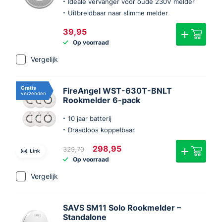
Ideale vervanger voor oude 230V melder
Uitbreidbaar naar slimme melder
39,95
Op voorraad
Vergelijk
Gratis
FireAngel WST-630T-BNLT
verzenden
Rookmelder 6-pack
10 jaar batterij
Draadloos koppelbaar
Oorspronkelijke
Huidige
298,95
329,70
Link
prijs
prijs
Op voorraad
was:
is:
€329,70.
€298,95.
Vergelijk
SAVS SM11 Solo Rookmelder –
Standalone