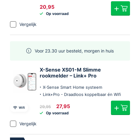
20,95
Op voorraad
Vergelijk
Voor 23.30 uur besteld, morgen in huis
X-Sense XS01-M Slimme
rookmelder – Link+ Pro
X-Sense Smart Home systeem
Link+Pro - Draadloos koppelbaar én Wifi
Oorspronkelijke
Huidige
27,95
29,95
Wifi
prijs
prijs
Op voorraad
was:
is:
€29,95.
€27,95.
Vergelijk