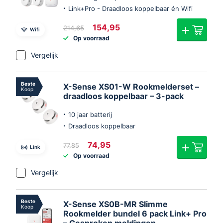
Link+Pro - Draadloos koppelbaar én Wifi
Oorspronkelijke
Huidige
154,95
214,65
Wifi
prijs
prijs
Op voorraad
was:
is:
€214,65.
€154,95.
Vergelijk
Beste
X-Sense XS01-W Rookmelderset –
Koop
draadloos koppelbaar – 3-pack
10 jaar batterij
Draadloos koppelbaar
Oorspronkelijke
Huidige
74,95
77,85
Link
prijs
prijs
Op voorraad
was:
is:
€77,85.
€74,95.
Vergelijk
Beste
X-Sense XS0B-MR Slimme
Koop
Rookmelder bundel 6 pack Link+ Pro