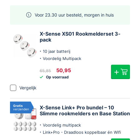
Voor 23.30 uur besteld, morgen in huis
X-Sense XS01 Rookmelderset 3-
pack
10 jaar batterij
Voordelig Multipack
Oorspronkelijke
Huidige
50,95
65,85
prijs
prijs
Op voorraad
was:
is:
€65,85.
€50,95.
Vergelijk
Gratis
X-Sense Link+ Pro bundel – 10
verzenden
Slimme rookmelders en Base Station
Voordelig multipack
Link+Pro - Draadloos koppelbaar én Wifi