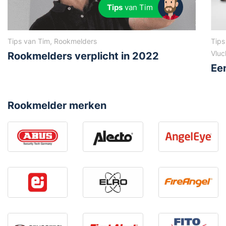
Tips
van Tim
Tips van Tim, Rookmelders
Tips
Vluc
Rookmelders verplicht in 2022
Ee
Rookmelder merken