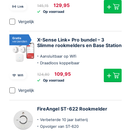
Oorspronkelijke
Huidige
129,95
145,15
Link
prijs
prijs
Op voorraad
was:
is:
€145,15.
€129,95.
Vergelijk
Gratis
X-Sense Link+ Pro bundel – 3
verzenden
Slimme rookmelders en Base Station
Aansluitbaar op Wifi
Draadloos koppelbaar
Oorspronkelijke
Huidige
109,95
124,80
Wifi
prijs
prijs
Op voorraad
was:
is:
€124,80.
€109,95.
Vergelijk
FireAngel ST-622 Rookmelder
Verbeterde 10 jaar batterij
Opvolger van ST-620