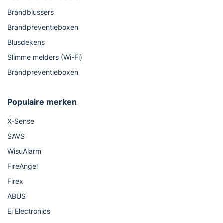
Brandblussers
Brandpreventieboxen
Blusdekens
Slimme melders (Wi-Fi)
Brandpreventieboxen
Populaire merken
X-Sense
SAVS
WisuAlarm
FireAngel
Firex
ABUS
Ei Electronics