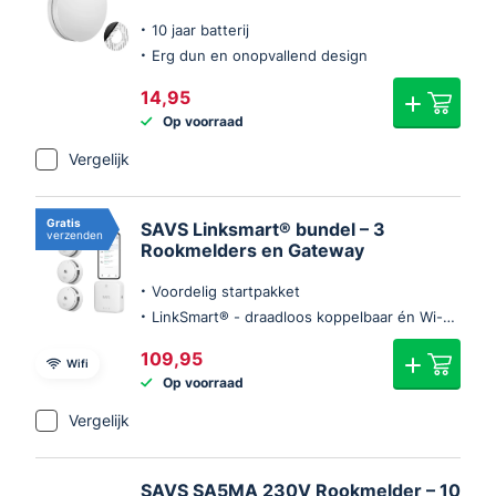
10 jaar batterij
Erg dun en onopvallend design
14,95
Op voorraad
Vergelijk
Gratis
SAVS Linksmart® bundel – 3
verzenden
Rookmelders en Gateway
Voordelig startpakket
LinkSmart® - draadloos koppelbaar én Wi-Fi (optie)
109,95
Wifi
Op voorraad
Vergelijk
SAVS SA5MA 230V Rookmelder – 10