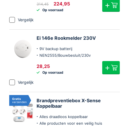
Oorspronkelijke
Huidige
224,95
314,45
prijs
prijs
Op voorraad
was:
is:
€314,45.
€224,95.
Vergelijk
Ei 146e Rookmelder 230V
9V backup batterij
NEN2555/Bouwbesluit/230v
28,25
Op voorraad
Vergelijk
Gratis
Brandpreventiebox X-Sense
verzenden
Koppelbaar
Alles draadloos koppelbaar
Alle producten voor een veilig huis