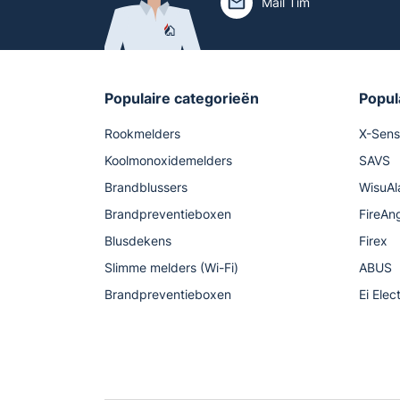
Mail Tim
Populaire categorieën
Popul
Rookmelders
X-Sen
Koolmonoxidemelders
SAVS
Brandblussers
WisuAl
Brandpreventieboxen
FireAn
Blusdekens
Firex
Slimme melders (Wi-Fi)
ABUS
Brandpreventieboxen
Ei Elec