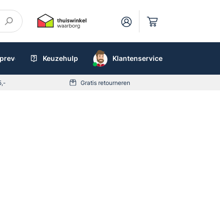
preventieboxen
Keuzehulp
AED
Klantenservice
5,-
Gratis retourneren