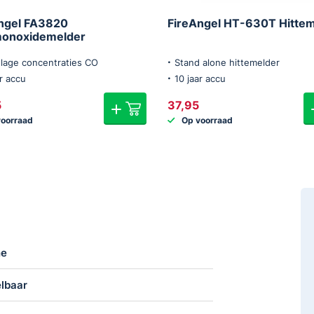
ngel FA3820
FireAngel HT-630T Hitte
monoxidemelder
lage concentraties CO
Stand alone hittemelder
ar accu
10 jaar accu
5
37,95
voorraad
Op voorraad
ne
elbaar