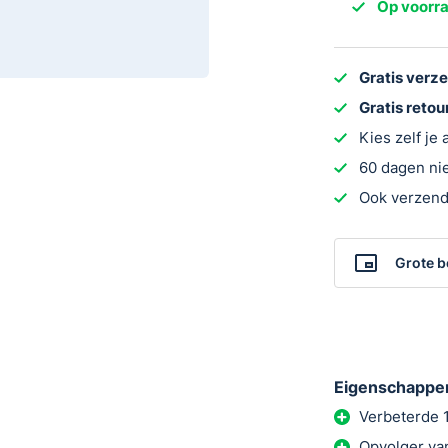
Op voorr
622
Rookmelder
aantal
Gratis verz
Gratis reto
Kies zelf je
60 dagen nie
Ook verzend
Grote b
Eigenschappe
Verbeterde 10
Opvolger va