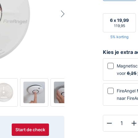
6 x
19,99
119,95
5% korting
Kies je extra 
Magnetisc
voor
6,25
FireAngel 
naar FireA
FireAngel
Start de check
ST-