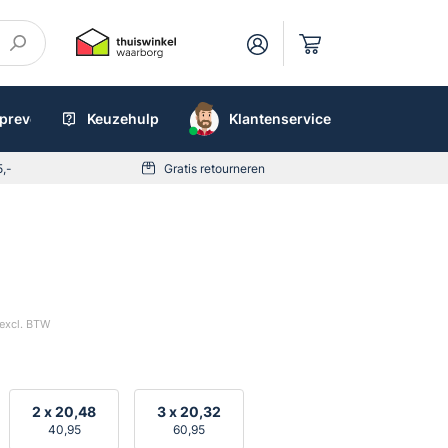
preventieboxen
Keuzehulp
AED
Klantenservice
5,-
Gratis retourneren
excl. BTW
2 x
20,48
3 x
20,32
40,95
60,95