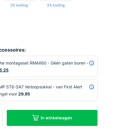
2% korting
3% korting
accessoires:
he montageset RMAX60 - Géén gaten boren -
Oorspronkelijke
5,25
Huidige
prijs
prijs
was:
is:
MP ST6-SA7 Verloopsokkel - van First Alert
€6,25.
€5,25.
ngel voor
29,95
In winkelwagen