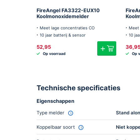
FireAngel FA3322-EUX10
FireA
Koolmonoxidemelder
Kool
Meet lage concentraties CO
Meet 
10 jaar batterij & sensor
10 ja
52,95
36,9
Op voorraad
Op 
Technische specificaties
Eigenschappen
Type melder
Stand alo
Koppelbaar soort
Niet kopp