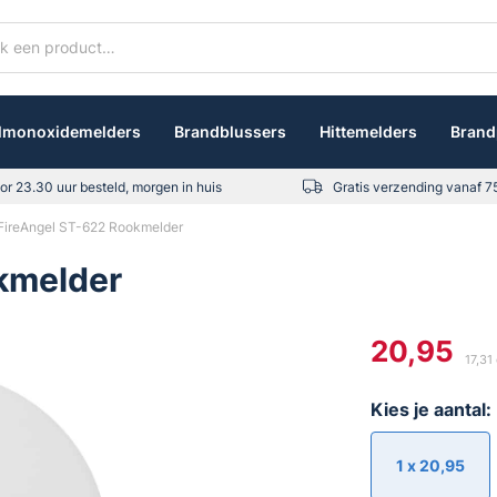
lmonoxidemelders
Brandblussers
Hittemelders
Brand
or 23.30 uur besteld, morgen in huis
Gratis verzending vanaf 7
FireAngel ST-622 Rookmelder
kmelder
20,95
17,31
Kies je aantal:
1 x
20,95