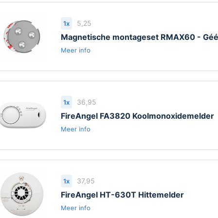
5,25
1x
k de rookmelder discreet te
Magnetische montageset RMAX60 - Géén
ce’ functie kunt u het alarm
Meer info
gaan bij bijvoorbeeld
36,95
1x
meegeleverde ‘Push2Fit’
FireAngel FA3820 Koolmonoxidemelder
ikt de melder eenvoudig op
Meer info
ie
37,95
1x
FireAngel HT-630T Hittemelder
Meer info