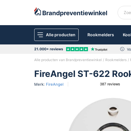
Alle producten
Rookmelders
Koo
21.000+ reviews
Vo
Alle producten van Brandpreventiewinkel
Rookmelders
FireAngel ST-622 Roo
Merk:
FireAngel