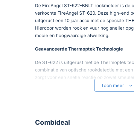
De FireAngel ST-622-BNLT rookmelder is de o
verkochte FireAngel ST-620. Deze high-end b
uitgerust een 10 jaar accu met de speciale 
Hierdoor worden rook en vuur nog sneller op
mooie en hoogwaardige afwerking.
Geavanceerde Thermoptek Technologie
De ST-622 is uitgerust met de Thermoptek tec
combinatie van optische rookdetectie met een 
zorgt voor een snelle reactie op zowel smeul
met een verminderde kans op valse alarmen.
Toon meer
10 jaar levensduur en batterij
Wat de FireAngel ST-622 onderscheidt, is de l
jaar. De ingebouwde lithium batterij garandeer
Combideal
bescherming, zonder de noodzaak voor vervang