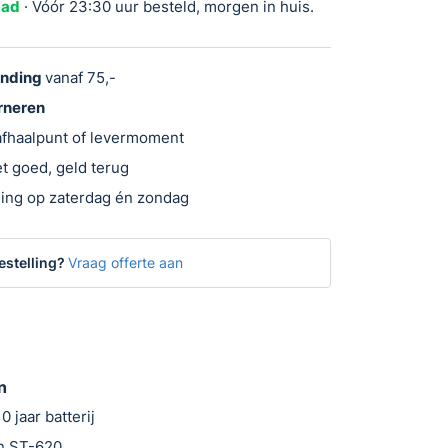
aad
· Vóór 23:30 uur besteld, morgen in huis.
ending
vanaf 75,-
urneren
 afhaalpunt of levermoment
t goed, geld terug
ing op zaterdag én zondag
estelling?
Vraag offerte aan
n
 jaar batterij
n ST-620