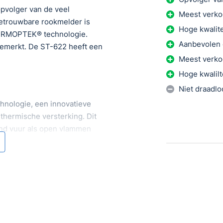
pvolger van de veel
Meest verko
etrouwbare rookmelder is
Hoge kwalite
THERMOPTEK® technologie.
Aanbevolen
gemerkt. De ST-622 heeft een
Meest verko
Hoge kwalilt
Niet draadl
hnologie, een innovatieve
thermische versterking. Dit
end vuur als open vlammen
evensduur van maar liefst 10
t 10 jaar lang van zorgeloze
ing van de batterij.