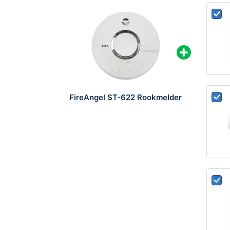
Slimme montage en design
Het slanke, compacte design maakt het mogelij
integreren in elk interieur. Met de ‘Smart Silen
tijdelijk dempen, mocht het onverhoopt toch af
kookdampen.
Eenvoudige Installatie
FireAngel ST-622 Rookmelder
Installatie is een fluitje van een cent met de 
basisplaat. Geen ingewikkelde bedrading; u kl
zijn plaats.
Productkenmerken in het kort:
Thermoptek technologie voor snelle detect
10 jaar batterijduur en productgarantie
‘Smart Silence’ en ‘Sleep Easy’ functies