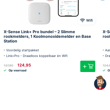
Wifi
X-Sense Link+ Pro bundel – 2 Slimme
X-S
rookmelders, 1 Koolmonoxidemelder en Base
roo
Station
Voordelig startpakket
Aan
Link+Pro - Draadloos koppelbaar én Wifi
Dr
Oorspronkelijke
Huidige
124,95
137,80
124,
prijs
prijs
Op voorraad
O
was:
is:
€137,80.
€124,95.