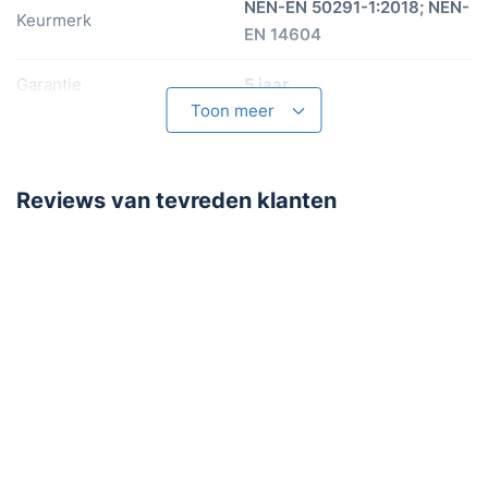
NEN-EN 50291-1:2018; NEN-
Keurmerk
EN 14604
Garantie
5 jaar
Toon meer
Batterij
Reviews van tevreden klanten
Levensduur batterij
10 jaar
Batterijen meegeleverd
Voeding
Lithium batterij (5-10 jr)
Opties
LCD Display