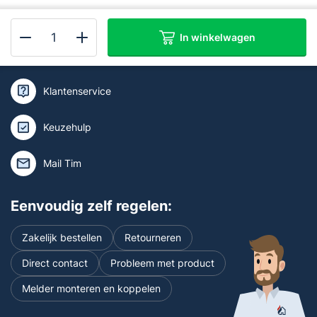
In winkelwagen
Kan ik je helpen of wil je deskundig
Brandpreventiebox
advies?
Koppelbaar
aantal
Klantenservice
Keuzehulp
Mail Tim
Eenvoudig zelf regelen:
Zakelijk bestellen
Retourneren
Direct contact
Probleem met product
Melder monteren en koppelen