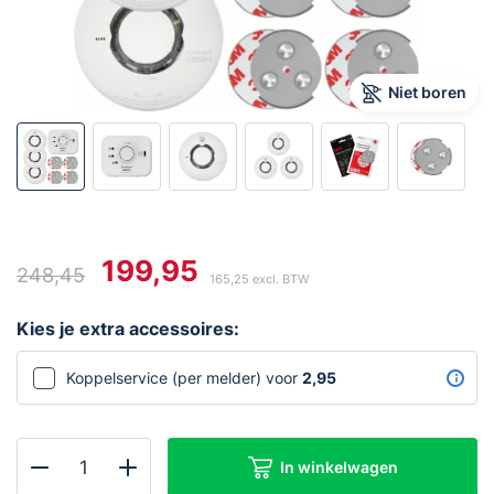
Niet boren
199,95
248,45
165,25
excl. BTW
Oorspronkelijke
Huidige
prijs
prijs
Kies je extra accessoires:
was:
is:
€248,45.
€199,95.
Koppelservice (per melder) voor
2,95
In winkelwagen
Brandpreventiebox