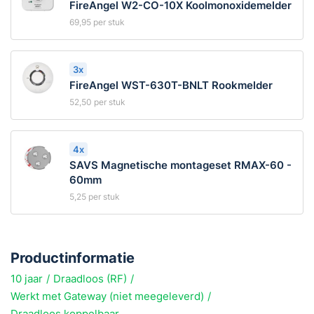
FireAngel W2-CO-10X Koolmonoxidemelder
69,95
per stuk
3x
FireAngel WST-630T-BNLT Rookmelder
52,50
per stuk
4x
SAVS Magnetische montageset RMAX-60 -
60mm
5,25
per stuk
Productinformatie
10 jaar
Draadloos (RF)
Werkt met Gateway (niet meegeleverd)
Draadloos koppelbaar