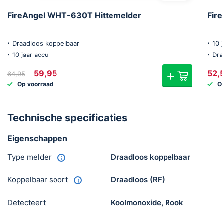
FireAngel WHT-630T Hittemelder
Fir
Draadloos koppelbaar
10 
10 jaar accu
Dr
Oorspronkelijke
Huidige
59,95
52,
64,95
prijs
prijs
Op voorraad
O
was:
is:
€64,95.
€59,95.
Technische specificaties
Eigenschappen
Type melder
Draadloos koppelbaar
Koppelbaar soort
Draadloos (RF)
Detecteert
Koolmonoxide, Rook