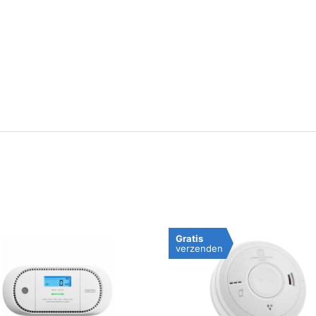
ateway
 WG-2
 ProConnected
emische Sensor
Gratis
verzenden