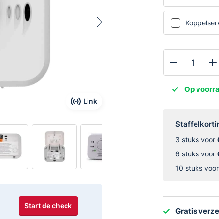
Koppelser
FireAngel
W2-
Op voorr
CO-
Link
10X
Koolmonoxidem
Staffelkorti
aantal
3 stuks voor
6 stuks voor
10 stuks voo
Start de check
Gratis verz