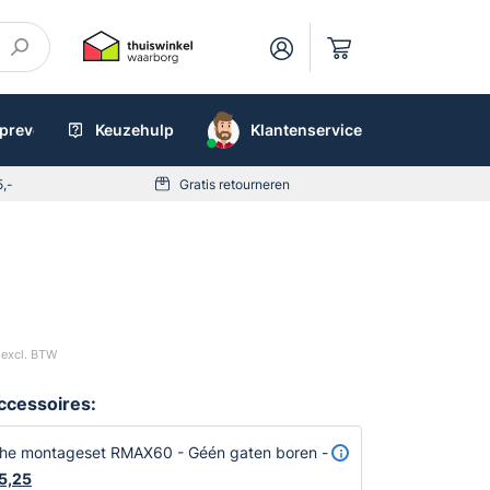
preventieboxen
Keuzehulp
AED
Klantenservice
5,-
Gratis retourneren
excl. BTW
accessoires:
he montageset RMAX60 - Géén gaten boren -
Oorspronkelijke
5,25
Huidige