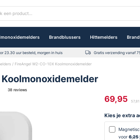
lmonoxidemelders
Brandblussers
Hittemelders
Brand
or 23.30 uur besteld, morgen in huis
Gratis verzending vanaf 7
elders
FireAngel W2-CO-10X Koolmonoxidemelder
 Koolmonoxidemelder
69,95
57,81
Kies je extra 
Magnetisc
voor
6,25