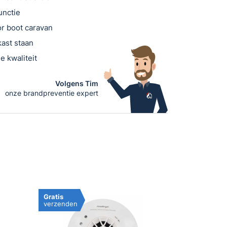
unctie
or boot caravan
ast staan
e kwaliteit
Volgens Tim
onze brandpreventie expert
Gratis
verzenden