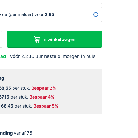
prijs
prijs
was:
is:
vice (per melder) voor
2,95
€6,25.
€5,25.
In winkelwagen
aad
· Vóór 23:30 uur besteld, morgen in huis.
elder
ng
68,55
per stuk.
Bespaar 2%
67,15
per stuk.
Bespaar 4%
r
66,45
per stuk.
Bespaar 5%
ending
vanaf 75,-