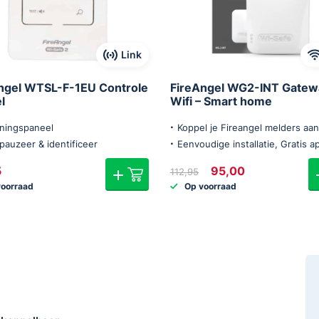
oxidemelder; het is een
 installatie is eenvoudig: de
Link
automatisch. Zo heb je in een
lders.
ngel WTSL-F-1EU Controle
FireAngel WG2-INT Gatew
l
Wifi – Smart home
ningspaneel
Koppel je Fireangel melders aan
 pauzeer & identificeer
Eenvoudige installatie, Gratis a
slaapkamer of kelder, de
Oorspronkelijke
Huidige
e functioneren. Zijn subtiele
5
95,00
112,95
prijs
prijs
iale taak uitvoert: jou en je
voorraad
Op voorraad
was:
is:
€112,95.
€95,00.
koolmonoxide.
chnologie