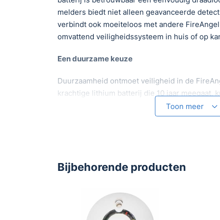
melders biedt niet alleen geavanceerde detec
verbindt ook moeiteloos met andere FireAnge
omvattend veiligheidssysteem in huis of op ka
Een duurzame keuze
Duurzaamheid ontmoet veiligheid in de FireA
krachtige lithium batterij die 10 jaar meegaat,
bescherming.
Toon meer
Slimme koppeling voor maximale beveiliging
Dankzij de innovatieve Wi-Safe2 technologie,
draadloos met tot wel 50 andere Wi-Safe FireA
Bijbehorende producten
rook-, hitte- of andere koolmonoxidemelders zi
bereik van 35 meter. Zo ben je altijd en overal
hoogte van gevaar.