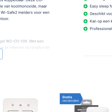
tie van koolmonoxide, maar
Easy sleep f
l Wi-Safe2 melders voor een
Geschikt vo
ntoor.
Kan op een k
Professionel
ngel W2-CO-10X. Met een
 kun je rekenen op langdurige
 koppel je de W2-CO-10X
ngel melders. Of het nu
jn, je verbindt ze binnen een
 in je woning of kantoor op de
Gratis
verzenden