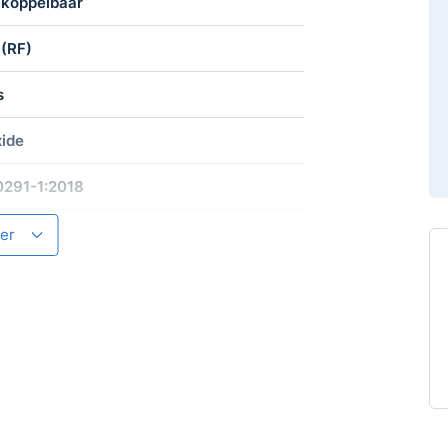
 koppelbaar
 (RF)
ngel W2-CO-10X en slaap elke
s
een stap vooruit in
ide
291-1:2018
er