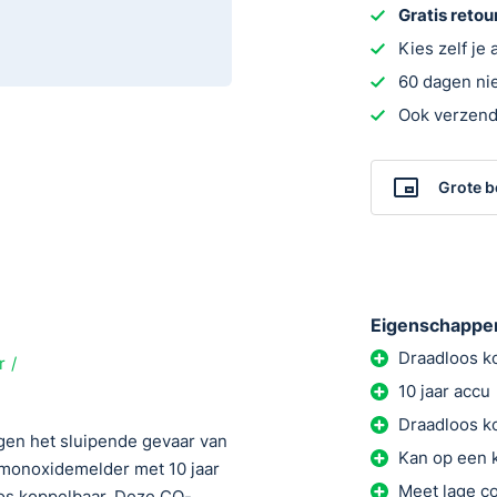
Gratis reto
Kies zelf je
60 dagen nie
Ook verzend
Grote b
Eigenschappe
Draadloos k
r
10 jaar accu
Draadloos k
en het sluipende gevaar van
Kan op een k
monoxidemelder met 10 jaar
Meet lage c
oos koppelbaar. Deze CO-