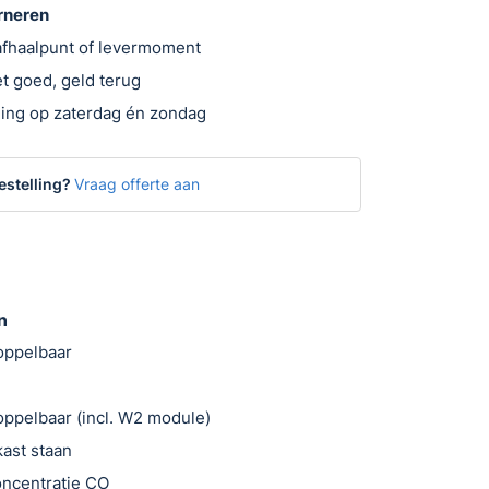
urneren
 afhaalpunt of levermoment
t goed, geld terug
ing op zaterdag én zondag
estelling?
Vraag offerte aan
n
oppelbaar
oppelbaar (incl. W2 module)
ast staan
oncentratie CO