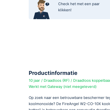
Check het met een paar
klikken!
Productinformatie
10 jaar
Draadloos (RF)
Draadloos koppelbaa
Werkt met Gateway (niet meegeleverd)
Op zoek naar een betrouwbare beschermer teg
koolmonoxide? De FireAngel W2-CO-10X kool
batterij is betrouwbaar een eenvoudig draadl