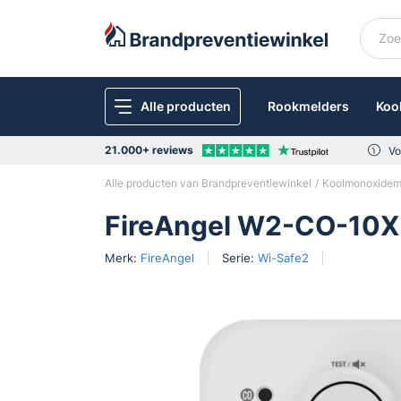
Alle producten
Rookmelders
Koo
21.000+ reviews
Vo
Alle producten van Brandpreventiewinkel
Koolmonoxidem
FireAngel W2-CO-10X
Merk:
FireAngel
Serie:
Wi-Safe2