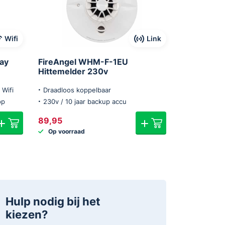
Wifi
Link
ay
FireAngel WHM-F-1EU
Hittemelder 230v
 Wifi
Draadloos koppelbaar
pp
230v / 10 jaar backup accu
89,95
Op voorraad
Hulp nodig bij het
kiezen?