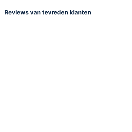
Voeding
Lithium batterij (5-10 jr)
Reviews van tevreden klanten
Opties
Test/stilte knop
LCD Display
Smart Home
Aansluitbaar op Wifi
Product
Montage
Bodemplaat met schroeven