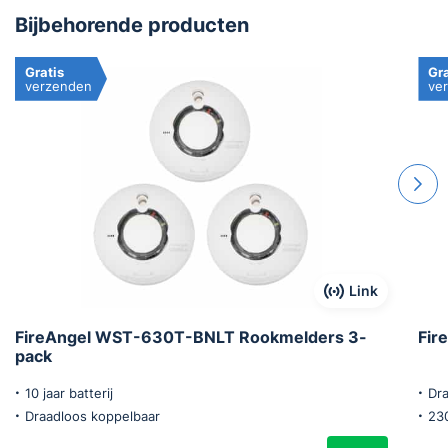
Bijbehorende producten
Gratis
Gra
verzenden
ve
Link
FireAngel WST-630T-BNLT Rookmelders 3-
Fir
pack
10 jaar batterij
Dr
Draadloos koppelbaar
230