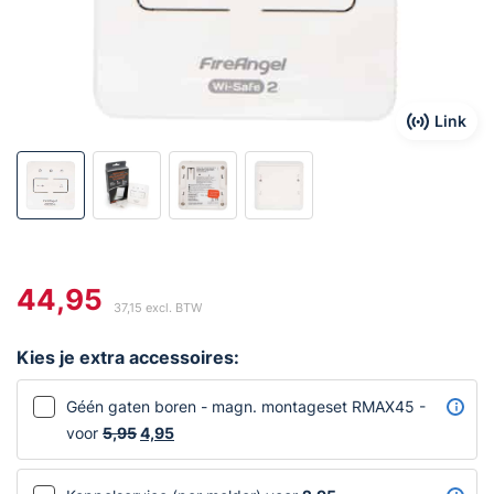
Link
44,95
37,15
excl. BTW
Kies je extra accessoires:
Géén gaten boren - magn. montageset RMAX45 -
voor
5,95
Oorspronkelijke
4,95
Huidige
prijs
prijs
was:
is: