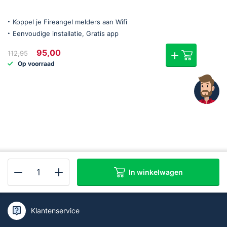
Koppel je Fireangel melders aan Wifi
Eenvoudige installatie, Gratis app
Oorspronkelijke
Huidige
95,00
112,95
prijs
prijs
Op voorraad
was:
is:
€112,95.
€95,00.
In winkelwagen
Kan ik je helpen of wil je deskundig
FireAngel
advies?
WTSL-
F-
Klantenservice
1EU