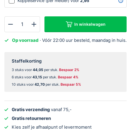
Koppelservice (per melder) voor
2,95
€5,95.
€4,95.
In winkelwagen
FireAngel
WTSL-
Op voorraad
· Vóór 22:00 uur besteld, maandag in huis.
F-
1EU
Controle
Staffelkorting
paneel
3 stuks voor
44,05
per stuk.
Bespaar 2%
aantal
6 stuks voor
43,15
per stuk.
Bespaar 4%
10 stuks voor
42,70
per stuk.
Bespaar 5%
Gratis verzending
vanaf 75,-
Gratis retourneren
Kies zelf je afhaalpunt of levermoment