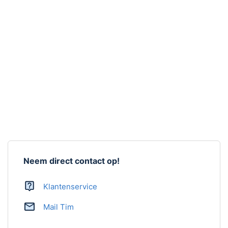
Aantal in verpakking
1 stuk
LED indicatie soort alarm
Artikelnummer
WTSL-F-1EU
Handleiding
Ja,
download handleiding
Neem direct contact op!
Klantenservice
Mail Tim