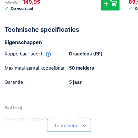
Oorspronkelijke
Huidige
149,95
89,
165,00
prijs
prijs
Op voorraad
O
was:
is:
€165,00.
€149,95.
Technische specificaties
Eigenschappen
Koppelbaar soort
Draadloos (RF)
Maximaal aantal koppelbaar
50 melders
Garantie
5 jaar
Batterij
Levensduur batterij
4 - 6 jaar
Toon meer
Batterijen meegeleverd