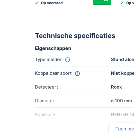
Op voorraad
Op 
Technische specificaties
Eigenschappen
Type melder
Stand alo
Koppelbaar soort
Niet kopp
Detecteert
Rook
Diameter
ø 100 mm
Keurmerk
NEN-EN 1
Garantie
2 jaar
Toon me