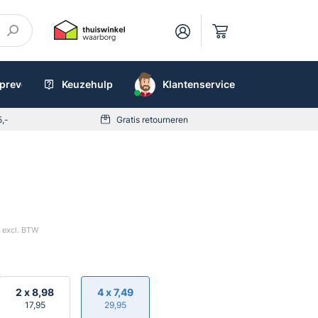
preventieboxen
Keuzehulp
AED
Klantenservice
5,-
Gratis retourneren
excl. BTW
2 x
8,98
4 x
7,49
17,95
29,95