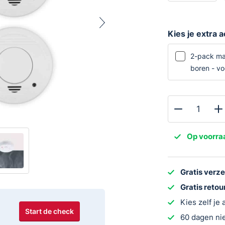
Kies je extra 
2-pack ma
boren - v
Smartwares
RM250-
Op voorra
4
Rookmelderset
4-
Gratis verz
pack
Gratis reto
aantal
Kies zelf je
Start de check
60 dagen nie