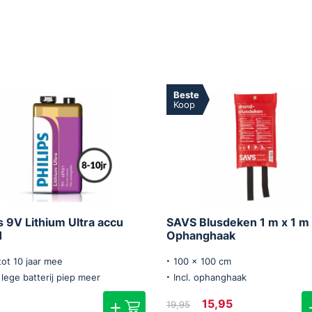
Beste
Koop
ps 9V Lithium Ultra accu
SAVS Blusdeken 1 m x 1 m
1
Ophanghaak
tot 10 jaar mee
100 x 100 cm
lege batterij piep meer
Incl. ophanghaak
Oorspronkelijke
Huidige
15,95
19,95
prijs
prijs