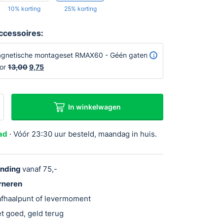
10% korting
25% korting
accessoires:
gnetische montageset RMAX60 - Géén gaten
oor
13,00
Oorspronkelijke
9,75
Huidige
prijs
prijs
was:
is:
€13,00.
€9,75.
In winkelwagen
ad
· Vóór 23:30 uur besteld, maandag in huis.
ending
vanaf 75,-
urneren
 afhaalpunt of levermoment
t goed, geld terug