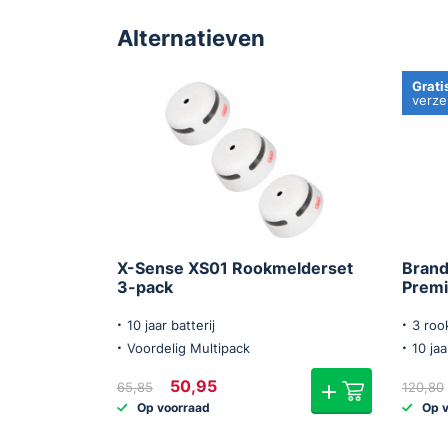
Hoogte
40 mm
Alternatieven
Montage
Bodemplaa
Grati
Aantal in verpakking
4 stuks
verz
Artikelnummer
RM250/4
Handleiding
Ja,
downlo
X-Sense XS01 Rookmelderset
Brand
3-pack
Prem
10 jaar batterij
3 roo
Voordelig Multipack
10 jaa
Oorspronkelijke
Huidige
50,95
65,85
120,80
prijs
prijs
Op voorraad
Op 
was:
is:
€65,85.
€50,95.