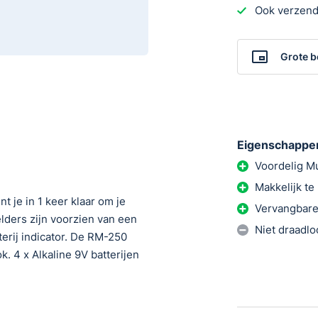
Ook verzend
Grote b
Eigenschappe
Voordelig Mu
Makkelijk t
 je in 1 keer klaar om je
Vervangbare 
lders zijn voorzien van een
Niet draadl
erij indicator. De RM-250
k. 4 x Alkaline 9V batterijen