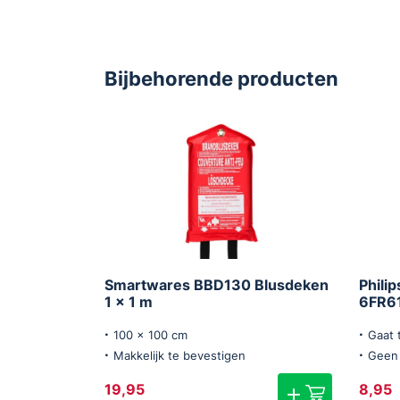
Bijbehorende producten
Smartwares BBD130 Blusdeken
Phili
1 x 1 m
6FR6
100 x 100 cm
Gaat 
Makkelijk te bevestigen
Geen 
19,95
8,95