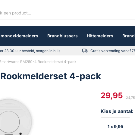
lmonoxidemelders
Brandblussers
Hittemelders
Brand
or 23.30 uur besteld, morgen in huis
Gratis verzending vanaf 7
Smartwares RM250-4 Rookmelderset 4-pack
Rookmelderset 4-pack
29,95
24,75
Kies je aantal:
1 x
9,95