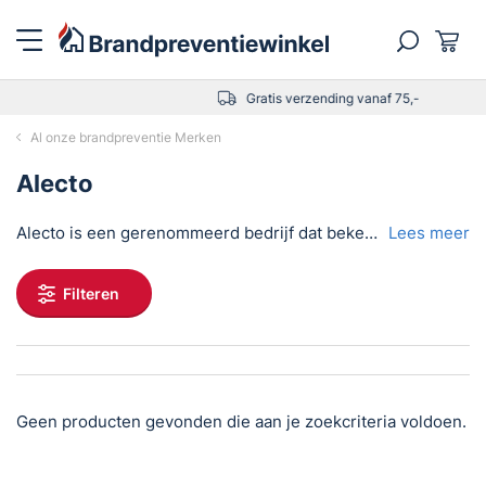
Gratis verzending vanaf 75,-
Al onze brandpreventie Merken
Alecto
Alecto is een gerenommeerd bedrijf dat bekend staat om zijn betrouwbare babyfoons, maar ze bieden ook een breed scala aan brandpreventieproducten aan. Deze producten omvatten rookmelders, koolmonoxidemelders, blusdekens en brandblussers, waarmee mensen en hun bezittingen beschermd kunnen worden tegen brand en andere gevaarlijke situaties.
Lees meer
Filteren
Geen producten gevonden die aan je zoekcriteria voldoen.