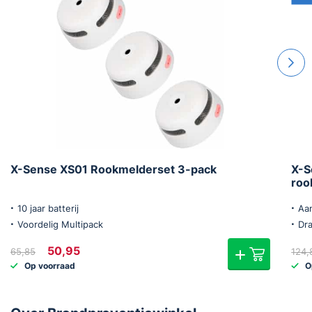
X-Sense XS01 Rookmelderset 3-pack
X-S
roo
10 jaar batterij
Aan
Voordelig Multipack
Dr
Oorspronkelijke
Huidige
50,95
65,85
124,
prijs
prijs
Op voorraad
O
was:
is:
€65,85.
€50,95.