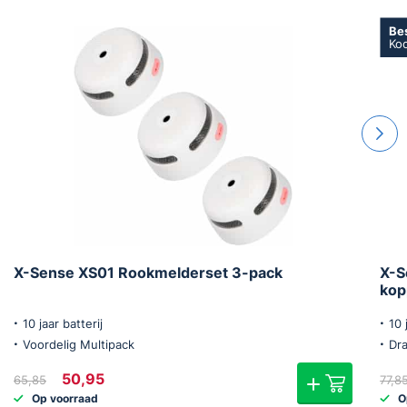
Be
Ko
X-Sense XS01 Rookmelderset 3-pack
X-S
kop
10 jaar batterij
10 
Voordelig Multipack
Dr
Oorspronkelijke
Huidige
50,95
65,85
77,8
prijs
prijs
Op voorraad
O
was:
is: