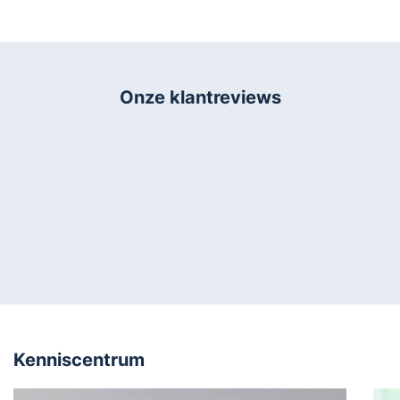
€65,85.
€50,95.
Onze klantreviews
Kenniscentrum