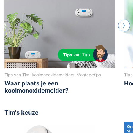
Tips
van Tim
Tips van Tim, Koolmonoxidemelders, Montagetips
Tips
Waar plaats je een
Ho
koolmonoxidemelder?
Tim's keuze
Gra
ve