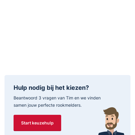
Smart Home
Aansluitbaar op Wifi
Sensor
Sensor
Optisch
Levensduur sensor
12 jaar
Hulp nodig bij het kiezen?
Beantwoord 3 vragen van Tim en we vinden
samen jouw perfecte rookmelders.
Product
Hoogte
40 mm
Start keuzehulp