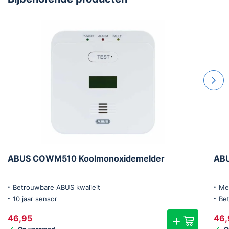
ABUS COWM510 Koolmonoxidemelder
AB
Betrouwbare ABUS kwalieit
Me
10 jaar sensor
Be
46,95
46,