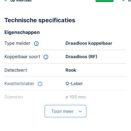
Op voorraad
O
Technische specificaties
Eigenschappen
Type melder
Draadloos koppelbaar
Koppelbaar soort
Draadloos (RF)
Detecteert
Rook
Kwaliteitslabel
Q-Label
Diameter
ø 105 mm
Keurmerk
NEN-EN 14604
Toon meer
Garantie
5 jaar