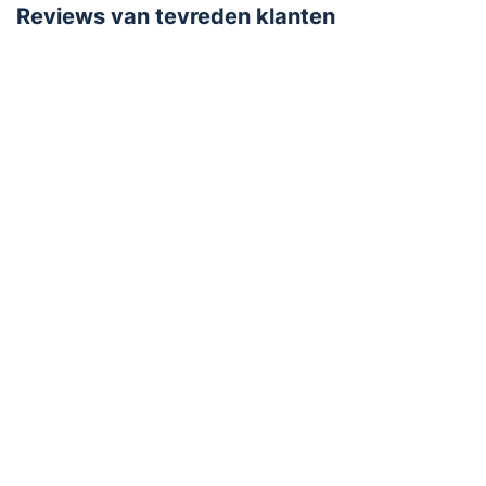
Reviews van tevreden klanten
Batterij
Levensduur batterij
10 jaar
Batterijen meegeleverd
Voeding
Lithium batterij (5-10 jr)
Batterij Type
3V Lithium
Lege batterij signaal
Opties
Test/stilte knop
Uiterlijk
Modern design