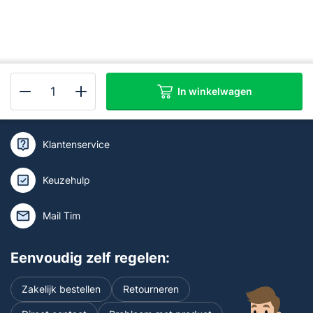
In winkelwagen
Kan ik je helpen of wil je deskundig
ABUS
advies?
RWM450
Rookmelder
Klantenservice
-
draadloos
Keuzehulp
koppelbaar
aantal
Mail Tim
Eenvoudig zelf regelen:
Zakelijk bestellen
Retourneren