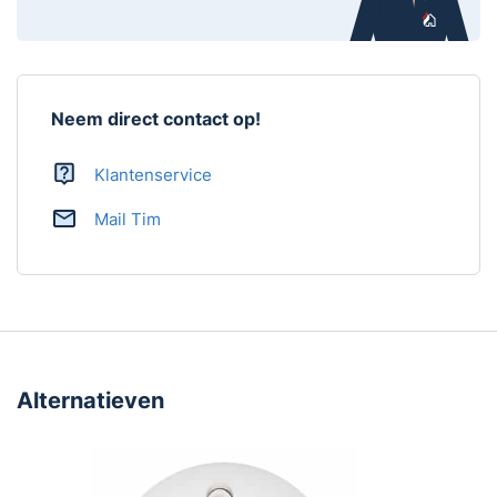
Montage
Magnetische montageset
Aantal in verpakking
1 stuk
Artikelnummer
RWM450
Neem direct contact op!
Handleiding
Ja,
download handleiding
Klantenservice
Mail Tim
Alternatieven