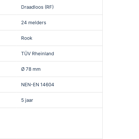
Draadloos (RF)
Niet koppelba
24 melders
-
Rook
Rook
TÜV Rheinland
TÜV Rheinlan
Ø 78 mm
Ø 78 mm
NEN-EN 14604
NEN-EN 1460
5 jaar
5 jaar