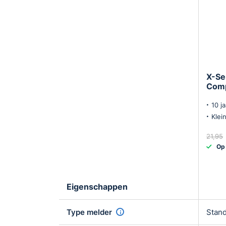
X-Se
Comp
10 ja
Klei
21,95
Op
Eigenschappen
Type melder
Stand