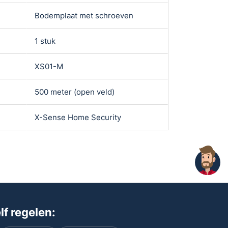
Bodemplaat met schroeven
Bodemplaat m
1 stuk
1 stuk
XS01-M
XS01-WX
500 meter (open veld)
50 meter (ope
X-Sense Home Security
X-Sense Home
f regelen: