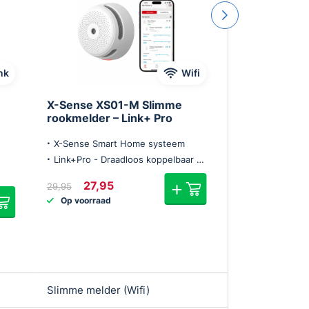
nk
Wifi
X-Sense XS01-M Slimme
X-Sense XS
rookmelder – Link+ Pro
Rookmelder 
WiFi
X-Sense Smart Home systeem
Aansluitbaar op
Link+Pro - Draadloos koppelbaar én Wifi
Pushbericht op
Oorspronkelijke
Huidige
27,95
29,95
prijs
prijs
32,95
Op voorraad
was:
is:
Op voorraad
€29,95.
€27,95.
Slimme melder (Wifi)
Slimme melder