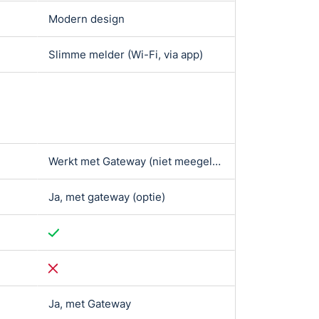
Modern design
Modern desig
Slimme melder (Wi-Fi, via app)
Slimme melder 
Werkt met Gateway (niet meegeleverd)
Direct aanslui
Ja, met gateway (optie)
-
Ja, met Gateway