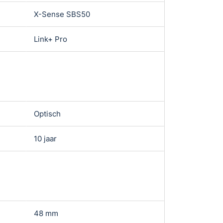
X-Sense SBS50
-
Link+ Pro
X-Sense Home
Optisch
Optisch
10 jaar
10 jaar
48 mm
48 mm