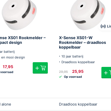
Li
nse XS01 Rookmelder –
X-Sense XS01-W
act design
Rookmelder – draadloos
koppelbaar
ar batterij
10 jaar batterij
n en mooi design
Draadloos koppelbaar
Oorspronkelijke
Huidige
17,95
prijs
prijs
Oorspronkelijke
Huidige
25,95
29,95
 voorraad
was:
is:
prijs
prijs
Op voorraad
€21,95.
€17,95.
was:
is:
€29,95.
€25,95.
 alone
Draadloos koppelbaar