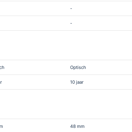
-
-
ch
Optisch
ar
10 jaar
mm
48 mm