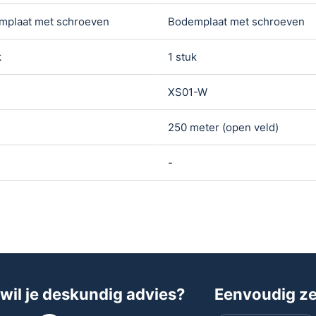
mplaat met schroeven
Bodemplaat met schroeven
k
1 stuk
XS01-W
250 meter (open veld)
-
 wil je deskundig advies?
Eenvoudig zel