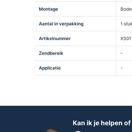
Montage
Bode
Aantal in verpakking
1 stu
Artikelnummer
XS01
Zendbereik
-
Applicatie
-
Kan ik je helpen of