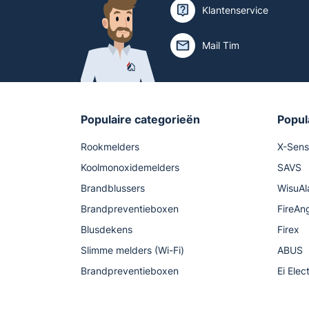
Klantenservice
Mail Tim
Populaire categorieën
Popul
Rookmelders
X-Sen
Koolmonoxidemelders
SAVS
Brandblussers
WisuAl
Brandpreventieboxen
FireAn
Blusdekens
Firex
Slimme melders (Wi-Fi)
ABUS
Brandpreventieboxen
Ei Elec