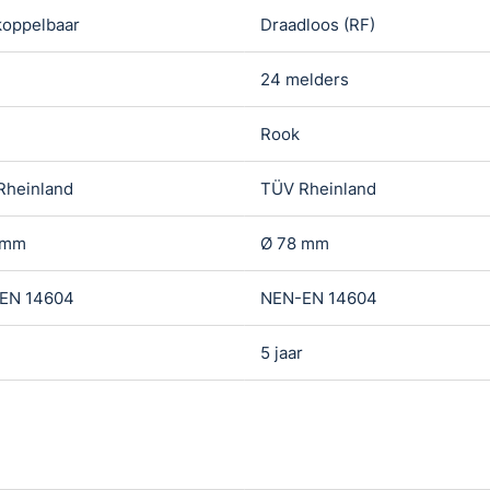
koppelbaar
Draadloos (RF)
24 melders
Rook
Rheinland
TÜV Rheinland
 mm
Ø 78 mm
EN 14604
NEN-EN 14604
r
5 jaar