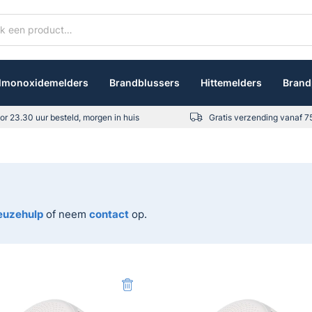
lmonoxidemelders
Brandblussers
Hittemelders
Brand
X-Sense XS01
X-Sense XS01-W
or 23.30 uur besteld, morgen in huis
Gratis verzending vanaf 7
Rookmelder - Compact
Rookmelder - draa
design
koppelbaar
Oorspronkelijke
17,95
Huidige
Oorspronk
25,95
Huid
21,95
29,95
prijs
prijs
prijs
prijs
was:
is:
was:
is:
€21,95.
€17,95.
€29,95.
€25,
euzehulp
of neem
contact
op.