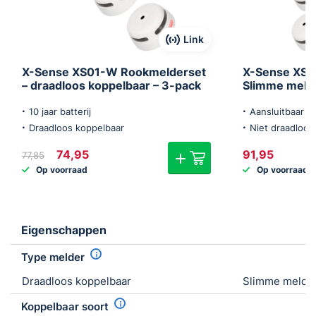
Link
X-Sense XS01-W Rookmelderset
X-Sense XS0
– draadloos koppelbaar – 3-pack
Slimme melde
10 jaar batterij
Aansluitbaar op
Draadloos koppelbaar
Niet draadloos
Oorspronkelijke
Huidige
74,95
91,95
77,85
prijs
prijs
Op voorraad
Op voorraad
was:
is:
€77,85.
€74,95.
Eigenschappen
Type melder
Draadloos koppelbaar
Slimme melder
Koppelbaar soort