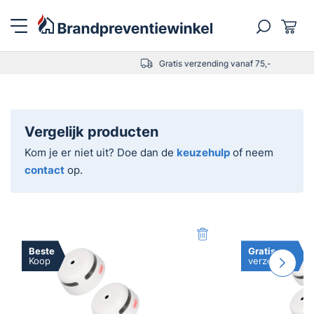
Gratis verzending vanaf 75,-
X-Sense XS01-W
X-S
Rookmelderset - draadloos
Rook
koppelbaar - 3-pack
WiFi
Oorspronkelijke
74,95
Huidige
91,
77,85
prijs
prijs
Vergelijk producten
was:
is:
€77,85.
€74,95.
Kom je er niet uit? Doe dan de
keuzehulp
of neem
contact
op.
Beste
Gratis
Koop
verzenden