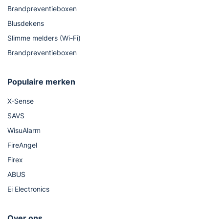
Brandpreventieboxen
Blusdekens
Slimme melders (Wi-Fi)
Brandpreventieboxen
Populaire merken
X-Sense
SAVS
WisuAlarm
FireAngel
Firex
ABUS
Ei Electronics
Over ons