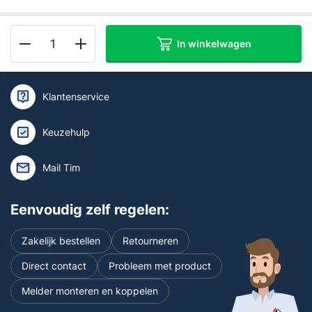
In winkelwagen
Kan ik je helpen of wil je deskundig
SAVS
advies?
ESC-
450
Klantenservice
Vluchtladder
4,5
Keuzehulp
meter
aantal
Mail Tim
Eenvoudig zelf regelen:
Zakelijk bestellen
Retourneren
Direct contact
Probleem met product
Melder monteren en koppelen