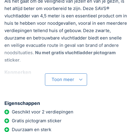
Als het gaat om de veiligheid van jezelf en van je gezin, is
het altijd beter om voorbereid te zijn. Deze SAVS®
vluchtladder van 4,5 meter is een essentieel product om in
huis te hebben voor noodgevallen, vooral in een meerdere
verdiepingen tellend huis of gebouw. Deze zwarte,
duurzame en betrouwbare vluchtladder biedt een snelle
en veilige evacuatie route in geval van brand of andere
noodsituaties.
Nu met gratis vluchtladder pictogram
sticker
.
Kenmerken
Toon meer
Hoogwaardige materialen
: Gemaakt van stevig staal en
brandwerende, anti-slip treden, kan deze ladder een
gewicht dragen van maximaal 450 kg.
Eigenschappen
Snelle en eenvoudige installatie
: Eenvoudig aan te
brengen aan een vensterbank of balkon. Geen
Geschikt voor 2 verdiepingen
gereedschap nodig.
Gratis pictogram sticker
Compact en draagbaar
: Dankzij het opvouwbare
Duurzaam en sterk