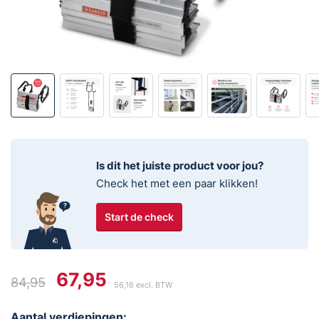
Is dit het juiste product voor jou?
Check het met een paar klikken!
Start de check
67,95
84,95
56,16
excl. BTW
Oorspronkelijke
Huidige
prijs
prijs
Aantal verdiepingen: