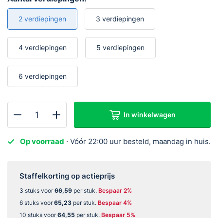
was:
is:
2 verdiepingen
3 verdiepingen
€84,95.
€67,95.
4 verdiepingen
5 verdiepingen
6 verdiepingen
In winkelwagen
SAVS
ESC-
Op voorraad
· Vóór 22:00 uur besteld, maandag in huis.
450
Vluchtladder
4,5
Staffelkorting op actieprijs
meter
3 stuks voor
66,59
per stuk.
Bespaar 2%
aantal
6 stuks voor
65,23
per stuk.
Bespaar 4%
10 stuks voor
64,55
per stuk.
Bespaar 5%