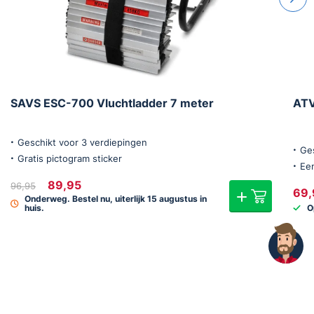
SAVS ESC-700 Vluchtladder 7 meter
ATV
Geschikt voor 3 verdiepingen
Ge
Gratis pictogram sticker
Ee
Oorspronkelijke
Huidige
89,95
96,95
69,
prijs
prijs
Onderweg. Bestel nu, uiterlijk 15 augustus in
was:
is:
O
huis.
€96,95.
€89,95.