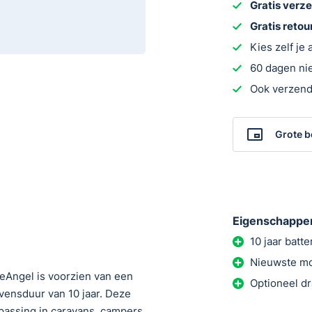
Gratis verz
Gratis reto
Kies zelf je
60 dagen nie
Ook verzend
Grote b
Eigenschappe
10 jaar batter
Nieuwste m
eAngel is voorzien van een
Optioneel d
evensduur van 10 jaar. Deze
passing in caravans, campers