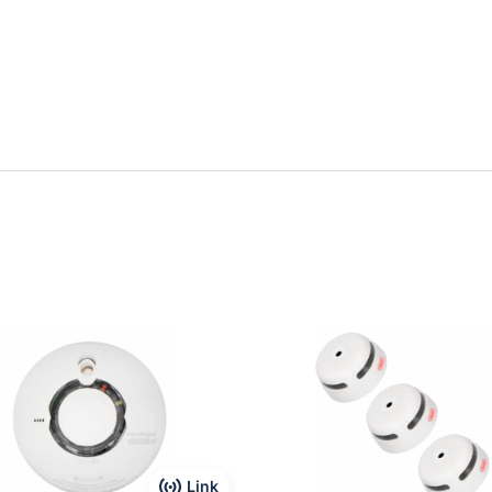
t met schroeven
ET
ad handleiding
Link