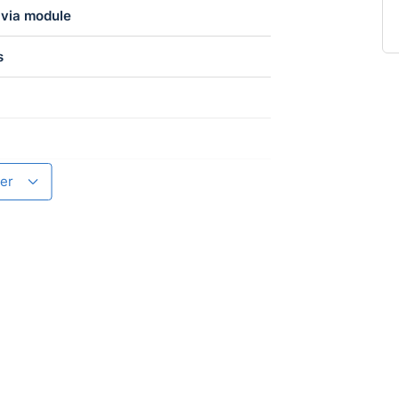
 via module
s
4604
er