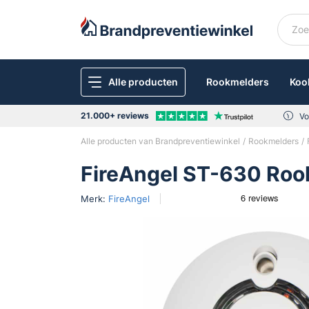
Alle producten
Rookmelders
Koo
21.000+ reviews
Vo
Alle producten van Brandpreventiewinkel
Rookmelders
FireAngel ST-630 Roo
Merk:
FireAngel