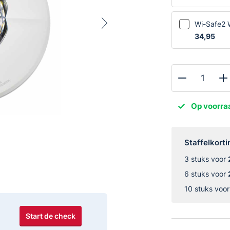
Wi-Safe2 
34,95
FireAngel
ST-
Op voorra
630
Rookmelder
aantal
Staffelkorti
3 stuks voor
6 stuks voor
10 stuks voo
Start de check