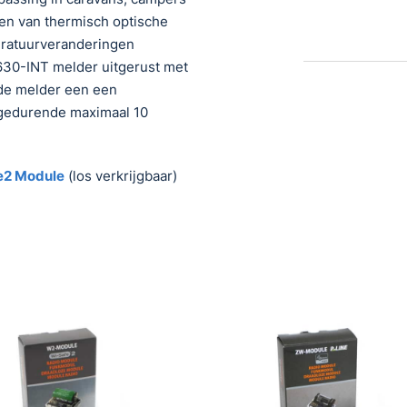
en van thermisch optische
eratuurveranderingen
630-INT melder uitgerust met
 de melder een een
 gedurende maximaal 10
e2 Module
(los verkrijgbaar)