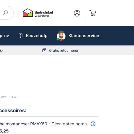
preventieboxen
Keuzehulp
AED
Klantenservice
5,-
Gratis retourneren
3
excl. BTW
accessoires:
he montageset RMAX60 - Géén gaten boren -
Oorspronkelijke
5,25
Huidige