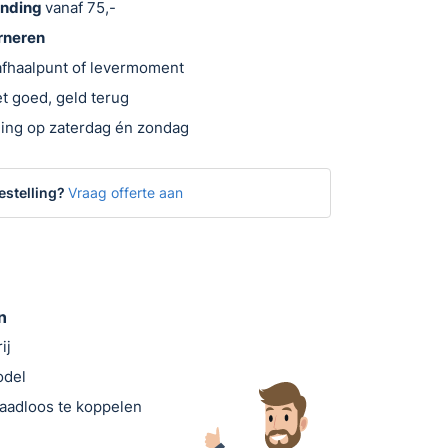
ending
vanaf 75,-
urneren
 afhaalpunt of levermoment
t goed, geld terug
ing op zaterdag én zondag
estelling?
Vraag offerte aan
n
ij
odel
raadloos te koppelen