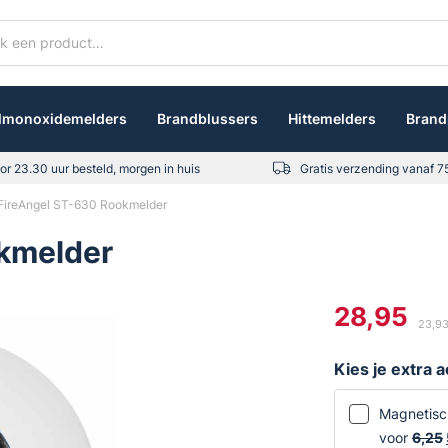
lmonoxidemelders
Brandblussers
Hittemelders
Brand
or 23.30 uur besteld, morgen in huis
Gratis verzending vanaf 7
FireAngel ST-630 Rookmelder
kmelder
28,95
23,9
Kies je extra 
Magnetisc
voor
6,25