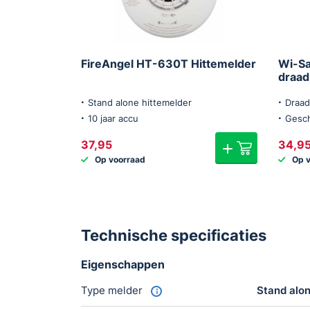
FireAngel HT-630T Hittemelder
Wi-Sa
draad
Stand alone hittemelder
Draad
10 jaar accu
Gesch
37,95
34,9
Op voorraad
Op 
Technische specificaties
Eigenschappen
Type melder
Stand alo