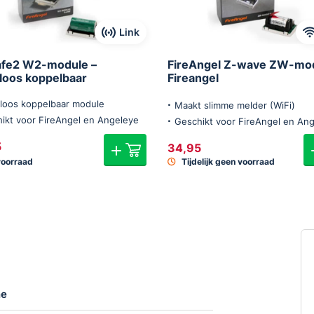
Link
fe2 W2-module –
FireAngel Z-wave ZW-mo
loos koppelbaar
Fireangel
loos koppelbaar module
Maakt slimme melder (WiFi)
ikt voor FireAngel en Angeleye
Geschikt voor FireAngel en An
5
34,95
voorraad
Tijdelijk geen voorraad
ne