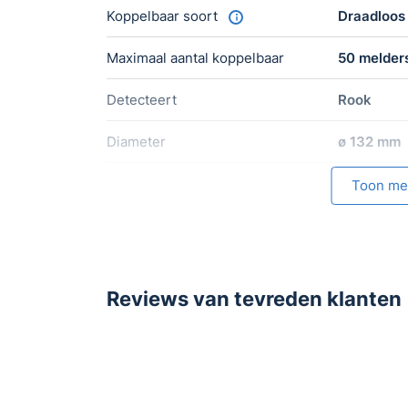
Koppelbaar soort
Draadloos
Maximaal aantal koppelbaar
50 melder
Detecteert
Rook
Diameter
ø 132 mm
Keurmerk
NEN-EN 1
Toon me
Garantie
5 jaar
Reviews van tevreden klanten
Batterij
Levensduur batterij
10 jaar
Batterijen meegeleverd