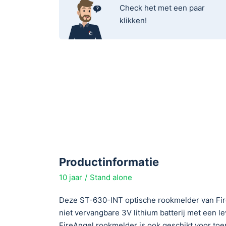
Check het met een paar
klikken!
Productinformatie
10 jaar
Stand alone
Deze ST-630-INT optische rookmelder van Fir
niet vervangbare 3V lithium batterij met een l
FireAngel rookmelder is ook geschikt voor toe