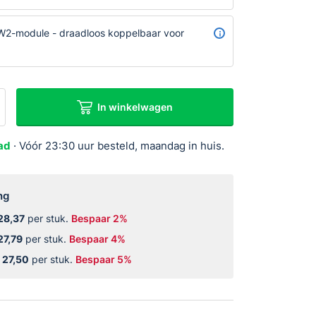
prijs
prijs
was:
is:
W2-module - draadloos koppelbaar voor
€6,25.
€5,25.
In winkelwagen
ad
· Vóór 23:30 uur besteld, maandag in huis.
ng
28,37
per stuk.
Bespaar 2%
27,79
per stuk.
Bespaar 4%
r
27,50
per stuk.
Bespaar 5%