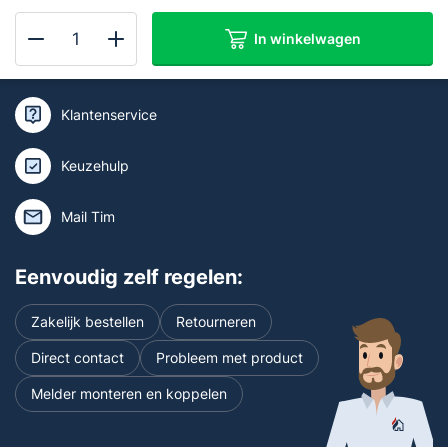
In winkelwagen
Kan ik je helpen of wil je deskundig
Ei
advies?
3024
Rook
Klantenservice
en
Hittemelder
Keuzehulp
230V
aantal
Mail Tim
Eenvoudig zelf regelen:
Zakelijk bestellen
Retourneren
Direct contact
Probleem met product
Melder monteren en koppelen