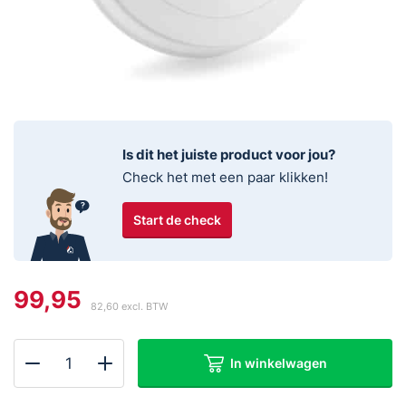
Is dit het juiste product voor jou?
Check het met een paar klikken!
Start de check
99,95
82,60
excl. BTW
In winkelwagen
Ei
3024