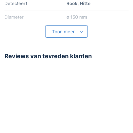
Detecteert
Rook, Hitte
Diameter
ø 150 mm
Keurmerk
NEN-EN 14604
Toon meer
Garantie
5 jaar
Reviews van tevreden klanten
Batterij
Levensduur batterij
10 jaar
Batterijen meegeleverd
Voeding
230v / netstroom
Batterij Type
230v Lichtnet