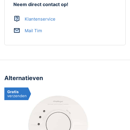
Neem direct contact op!
Sensor
Klantenservice
Sensor
Optisch
Mail Tim
Levensduur sensor
10 jaar
Product
Hoogte
66 mm
Alternatieven
Montage
Bodemplaat met schroeven
Gratis
verzenden
Aantal in verpakking
1 stuk
Artikelnummer
EI3024
Handleiding
Ja,
download handleiding