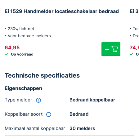
Ei 1529 Handmelder locatieschakelaar bedraad
Ei 
230v/Lichtnet
Toe
Voor bedrade melders
Dr
64,95
74,
Op voorraad
O
Technische specificaties
Eigenschappen
Type melder
Bedraad koppelbaar
Koppelbaar soort
Bedraad
Maximaal aantal koppelbaar
30 melders