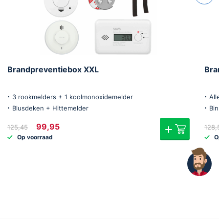
Brandpreventiebox XXL
Bra
3 rookmelders + 1 koolmonoxidemelder
All
Blusdeken + Hittemelder
Bi
Oorspronkelijke
Huidige
99,95
125,45
128,
prijs
prijs
Op voorraad
O
was:
is:
€125,45.
€99,95.