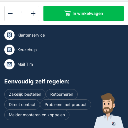
In winkelwagen
Kan ik je helpen of wil je deskundig
Brandpreventiebox
advies?
Compleet
aantal
Klantenservice
Keuzehulp
Mail Tim
Eenvoudig zelf regelen:
Zakelijk bestellen
Retourneren
Direct contact
Probleem met product
Melder monteren en koppelen