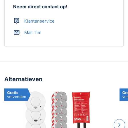
Neem direct contact op!
Inclusief blusdeken
Klantenservice
Artikelnummer
BFR-02-COMPLEET
Mail Tim
Alternatieven
Gratis
Gra
verzenden
ve