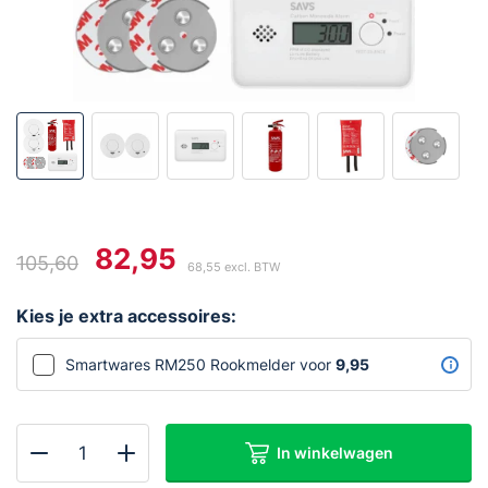
82,95
105,60
68,55
excl. BTW
Oorspronkelijke
Huidige
prijs
prijs
Kies je extra accessoires:
was:
is:
€105,60.
€82,95.
Smartwares RM250 Rookmelder voor
9,95
In winkelwagen
Brandpreventiebox