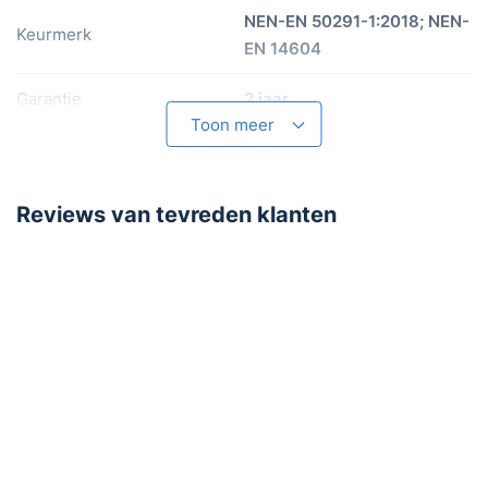
NEN-EN 50291-1:2018; NEN-
Keurmerk
EN 14604
Garantie
2 jaar
Toon meer
Batterij
Reviews van tevreden klanten
Levensduur batterij
1 - 3 jaar
Batterijen meegeleverd
Voeding
Normale batterij
Lege batterij signaal
Opties