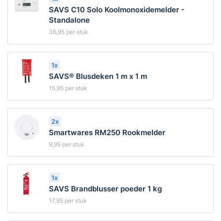
SAVS C10 Solo Koolmonoxidemelder -
Standalone
36,95
per stuk
1x
SAVS® Blusdeken 1 m x 1 m
15,95
per stuk
2x
Smartwares RM250 Rookmelder
9,95
per stuk
1x
SAVS Brandblusser poeder 1 kg
17,95
per stuk