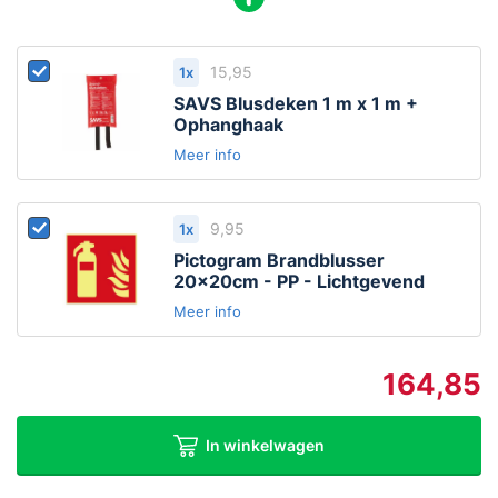
15,95
1x
SAVS Blusdeken 1 m x 1 m +
Ophanghaak
Meer info
9,95
1x
Pictogram Brandblusser
20x20cm - PP - Lichtgevend
Meer info
164,85
In winkelwagen