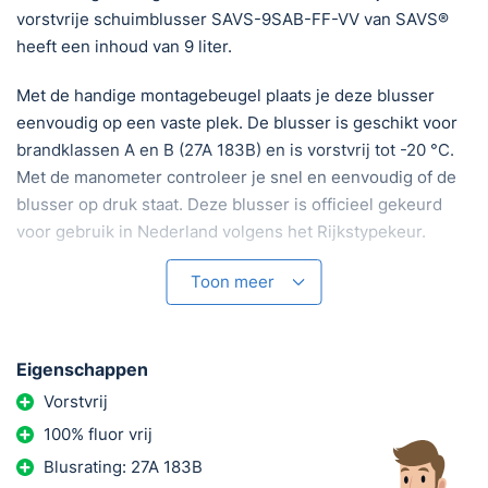
vorstvrije schuimblusser SAVS-9SAB-FF-VV van SAVS®
heeft een inhoud van 9 liter.
Met de handige montagebeugel plaats je deze blusser
eenvoudig op een vaste plek. De blusser is geschikt voor
brandklassen A en B (27A 183B) en is vorstvrij tot -20 °C.
Met de manometer controleer je snel en eenvoudig of de
blusser op druk staat. Deze blusser is officieel gekeurd
voor gebruik in Nederland volgens het Rijkstypekeur.
SAVS® blussers worden geproduceerd in Europa en zijn
Toon meer
voorzien van 5 jaar fabrieksgarantie.
Technische specificaties:
Eigenschappen
Vorstvrij
Geschikt voor brandklassen A en B
100% fluor vrij
Blusrating: 27A 183B
Fluor- en PFAS-vrij (ECO-lijn)
Blusrating: 27A 183B