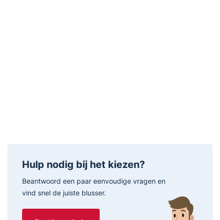
Hoogte
63 cm
Kleur
Rood
Spuitduur
75 seconden
Artikelnummer
SAVS-9SAB-FF-VV
Hulp nodig bij het kiezen?
Beantwoord een paar eenvoudige vragen en
vind snel de juiste blusser.