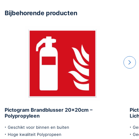
Bijbehorende producten
Pictogram Brandblusser 20x20cm –
Pic
Polypropyleen
Lic
Geschikt voor binnen en buiten
Ges
Hoge kwaliteit Polypropeen
Gee