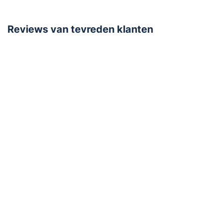
Garantie
5 jaar
Reviews van tevreden klanten
Opties
Manometer
Incl. ophangbeugel
Vorstbestendig
Product
Aantal in verpakking
1 stuk
Fluor (PFAS)
Fluor (PFAS) vrij
Gewicht
13,8 kg