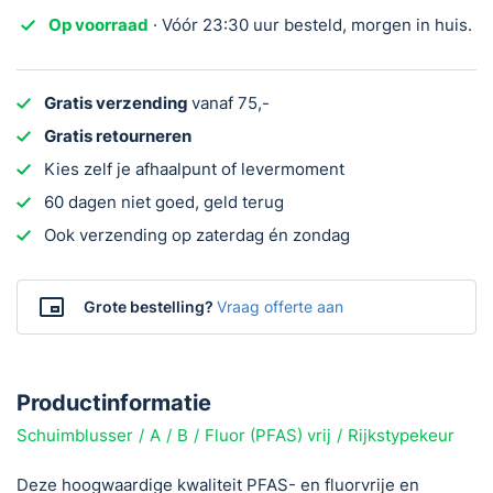
schuimblusser
Op voorraad
· Vóór 23:30 uur besteld, morgen in huis.
9
liter
AB
Gratis verzending
vanaf 75,-
100%
Gratis retourneren
PFAS-
Kies zelf je afhaalpunt of levermoment
Fluorvrij
en
60 dagen niet goed, geld terug
vorstvrij
Ook verzending op zaterdag én zondag
aantal
Grote bestelling?
Vraag offerte aan
Productinformatie
Schuimblusser
A
B
Fluor (PFAS) vrij
Rijkstypekeur
Deze hoogwaardige kwaliteit PFAS- en fluorvrije en