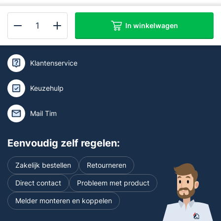
In winkelwagen
Kan ik je helpen of wil je deskundig
SAVS
advies?
schuimblusser
9
Klantenservice
liter
AB
Keuzehulp
100%
PFAS-
Mail Tim
Fluorvrij
en
Eenvoudig zelf regelen:
vorstvrij
aantal
Zakelijk bestellen
Retourneren
Direct contact
Probleem met product
Melder monteren en koppelen