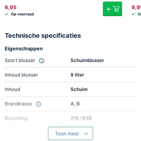
6,95
9,9
Op voorraad
O
Technische specificaties
Eigenschappen
Soort blusser
Schuimblusser
Inhoud blusser
9 liter
Inhoud
Schuim
Brandklasse
A, B
Blusrating
27A 183B
Keurmerk
Rijkstypekeur, BSI EN3
Toon meer