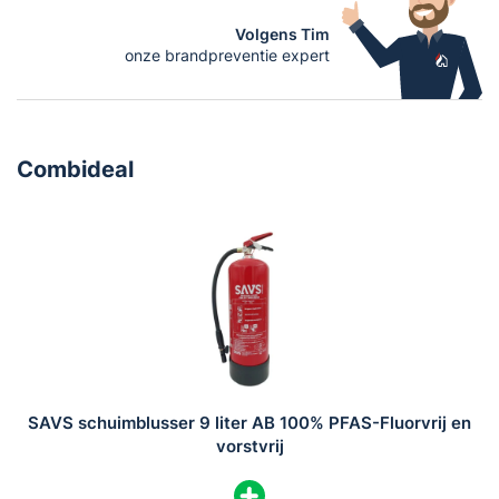
Vorstvrij tot -20°C
Volgens Tim
Inhoud: 9 liter schuim
onze brandpreventie expert
Druk: 15 bar
Temperatuurbereik: -20 tot +60 °C
Certificaat: Rijkstypekeur
Voldoet aan EN-3
Combideal
Typenummer: MBK24-090AF-PP-20
SKU: SAVS-6SAB-FF-VV
Garantie: 5 jaar
Mobiak en SAVS
Mobiak is een Europese producent met meer dan 75 jaar
ervaring in brandveiligheid. In de eigen fabriek in
Griekenland produceert Mobiak hoogwaardige
brandblussers, wereldwijd verkocht. SAVS® blussers
SAVS schuimblusser 9 liter AB 100% PFAS-Fluorvrij en
worden onder licentie van Mobiak geproduceerd en
vorstvrij
voldoen aan ISO 9001, Rijkstypekeur, MPA Dresden en
diverse andere Europese keuringsinstanties.