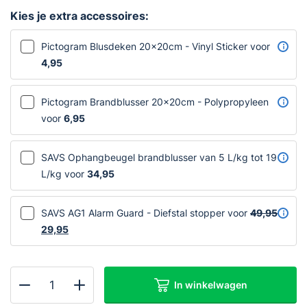
Kies je extra accessoires:
Pictogram Blusdeken 20x20cm - Vinyl Sticker voor
4,95
Pictogram Brandblusser 20x20cm - Polypropyleen
voor
6,95
SAVS Ophangbeugel brandblusser van 5 L/kg tot 19
L/kg voor
34,95
SAVS AG1 Alarm Guard - Diefstal stopper voor
49,95
Oorspronkelijke
29,95
Huidige
prijs
prijs
was:
is:
€49,95.
€29,95.
In winkelwagen
SAVS