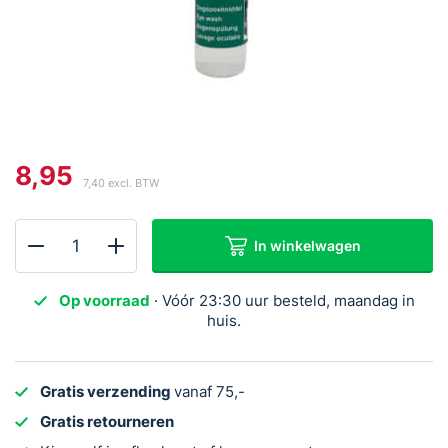
8,95
7,40
excl. BTW
In winkelwagen
SAVS
Oogspoelfles
Op voorraad
· Vóór 23:30 uur besteld, maandag in
250
huis.
ml
aantal
Gratis verzending
vanaf 75,-
Gratis retourneren