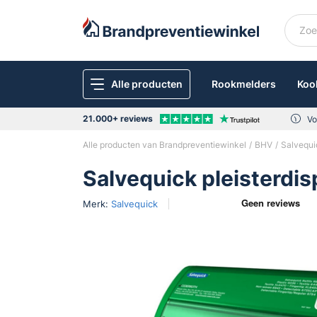
Alle producten
Rookmelders
Koo
21.000+ reviews
Vo
Alle producten van Brandpreventiewinkel
BHV
Salvequic
Salvequick pleisterdis
Merk:
Salvequick