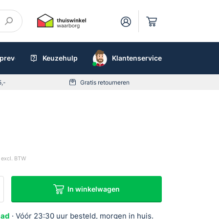
preventieboxen
Keuzehulp
AED
Klantenservice
5,-
Gratis retourneren
excl. BTW
In winkelwagen
er
aad
· Vóór 23:30 uur besteld, morgen in huis.