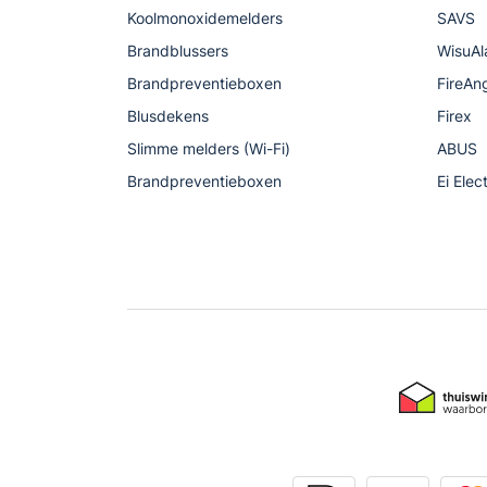
Koolmonoxidemelders
SAVS
Brandblussers
WisuAl
Brandpreventieboxen
FireAn
Blusdekens
Firex
Slimme melders (Wi-Fi)
ABUS
Brandpreventieboxen
Ei Elec