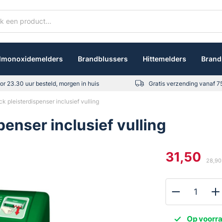
lmonoxidemelders
Brandblussers
Hittemelders
Brand
or 23.30 uur besteld, morgen in huis
Gratis verzending vanaf 7
k pleisterdispenser inclusief vulling
penser inclusief vulling
31,50
28,90
Salvequick
pleisterdispens
Op voorr