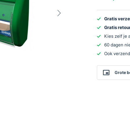
inclusief
vulling
aantal
Gratis verz
Gratis reto
Kies zelf je
60 dagen nie
Ook verzend
Grote b