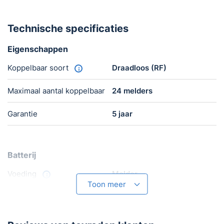
€124,80.
€109,95.
Technische specificaties
Eigenschappen
Koppelbaar soort
Draadloos (RF)
Maximaal aantal koppelbaar
24 melders
Garantie
5 jaar
Batterij
Voeding
Melder
Toon meer
Smart Home