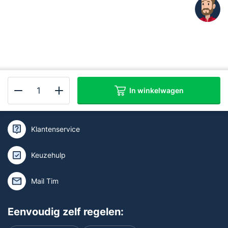
In winkelwagen
Kan ik je helpen of wil je deskundig
X-
advies?
Sense
RFM2300ZW-
Klantenservice
B
wireless
Keuzehulp
module
voor
Mail Tim
230v
Rookmelder
Eenvoudig zelf regelen:
aantal