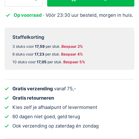
X-
Sense
Op voorraad
· Vóór 23:30 uur besteld, morgen in huis.
RFM2300ZW-
B
wireless
Staffelkorting
module
3 stuks voor
17,59
per stuk.
Bespaar 2%
voor
6 stuks voor
17,23
per stuk.
Bespaar 4%
230v
10 stuks voor
17,05
per stuk.
Bespaar 5%
Rookmelder
aantal
Gratis verzending
vanaf 75,-
Gratis retourneren
Kies zelf je afhaalpunt of levermoment
60 dagen niet goed, geld terug
Ook verzending op zaterdag én zondag