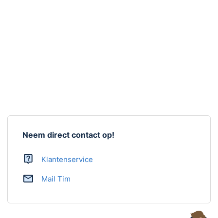
Zendbereik
500 meter (open veld)
Artikelnummer
RFM2300ZW-B
Handleiding
Ja,
download handleiding
Neem direct contact op!
Klantenservice
Mail Tim