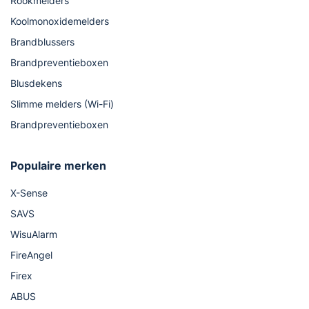
Rookmelders
Koolmonoxidemelders
Brandblussers
Brandpreventieboxen
Blusdekens
Slimme melders (Wi-Fi)
Brandpreventieboxen
Populaire merken
X-Sense
SAVS
WisuAlarm
FireAngel
Firex
ABUS