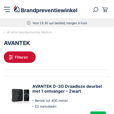
esteld, morgen in huis
Gratis verz
Al onze brandpreventie Merken
AVANTEK
Filteren
AVANTEK D-3G Draadloze deurbel
met 1 ontvanger – Zwart
Bereik tot 400 meter
52 melodieën