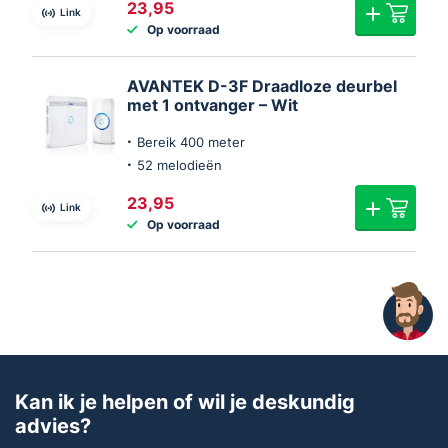
23,95
Link
Op voorraad
AVANTEK D-3F Draadloze deurbel
met 1 ontvanger – Wit
Bereik 400 meter
52 melodieën
23,95
Link
Op voorraad
Kan ik je helpen of wil je deskundig
advies?