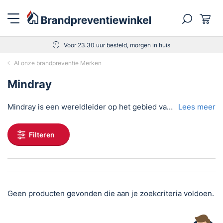
Voor 23.30 uur besteld, morgen in huis
Al onze brandpreventie Merken
Mindray
Mindray is een wereldleider op het gebied van medische technologie, gespecialiseerd in hoogwaardige oplossingen voor diagnose, monitoring en reanimatie. Het merk staat bekend om zijn betrouwbare AED’s (Automatische Externe Defibrillators) en geavanceerde medische apparatuur, ontworpen om levens te redden in de meest kritieke momenten.
Lees meer
Filteren
Geen producten gevonden die aan je zoekcriteria voldoen.