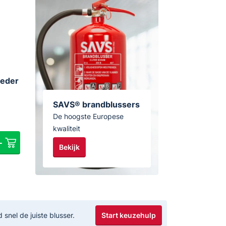
oeder
SAVS® brandblussers
De hoogste Europese
kwaliteit
Bekijk
Start keuzehulp
nel de juiste blusser.