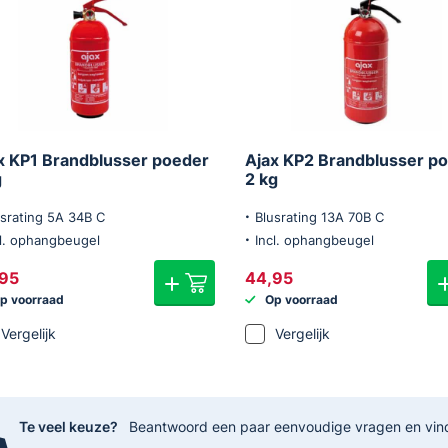
x KP1 Brandblusser poeder
Ajax KP2 Brandblusser p
g
2 kg
usrating 5A 34B C
Blusrating 13A 70B C
cl. ophangbeugel
Incl. ophangbeugel
95
44,95
p voorraad
Op voorraad
Vergelijk
Vergelijk
Te veel keuze?
Beantwoord een paar eenvoudige vragen en vind s