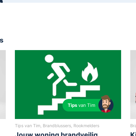
s
Tips
van Tim
Tips van Tim, Brandblussers, Rookmelders
Br
Jouw woning brandveilig
K