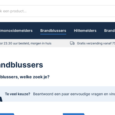
lmonoxidemelders
Brandblussers
Hittemelders
Brand
or 23.30 uur besteld, morgen in huis
Gratis verzending vanaf 7
andblussers
blussers, welke zoek je?
prayblusser
: Een sprayblusser, ook wel aerosolblusser genoem
rosoltechnologie om branden te blussen. Het blusmiddel is ee
Te veel keuze?
Beantwoord een paar eenvoudige vragen en vind s
ssen dat wordt vrijgegeven wanneer de blusser wordt geactivee
schikt voor kleine branden en worden vaak gebruikt in woninge
jn compact, gemakkelijk te gebruiken en veroorzaken minimale