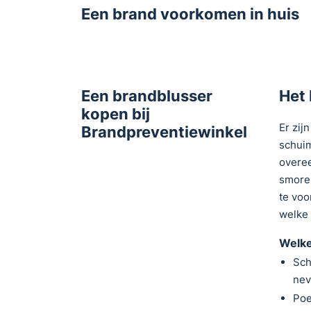
Een brand voorkomen in huis
Een brandblusser
Het 
kopen bij
Er zij
Brandpreventiewinkel
schuim
overee
smoren
te voo
welke 
Welke
Sch
nev
Poe