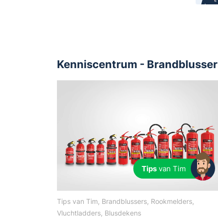
Kenniscentrum - Brandblusser
Tips
van Tim
Tips van Tim, Brandblussers, Rookmelders,
Vluchtladders, Blusdekens