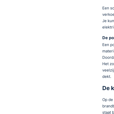
Een sc
verkoe
Je kun
elektri
De po
Een po
materi
Doorda
Het zo
veelzi
dekt.
De 
Op de 
brandb
staat 