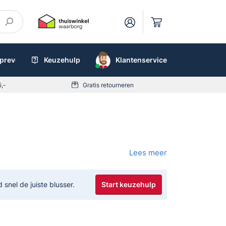
preventieboxen
Keuzehulp
AED
Klantenservice
5,-
Gratis retourneren
Lees meer
d, maakt gebruik van
n mengsel van vaste deeltjes en
Start keuzehulp
nel de juiste blusser.
rd. Sprayblussers zijn vooral
n, auto’s, boten en caravans. Ze
 nevenschade.