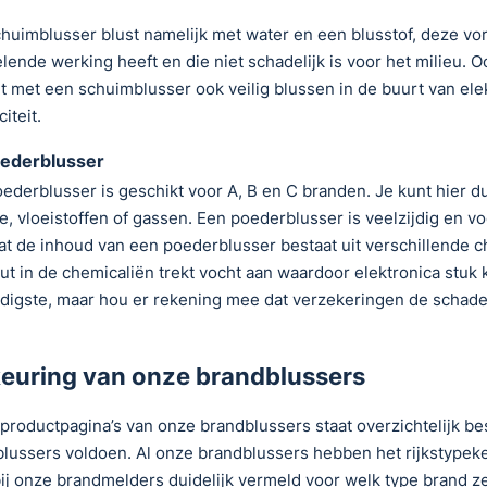
huimblusser blust namelijk met water en een blusstof, deze v
lende werking heeft en die niet schadelijk is voor het milieu.
t met een schuimblusser ook veilig blussen in de buurt van ele
citeit.
ederblusser
ederblusser is geschikt voor A, B en C branden. Je kunt hier d
e, vloeistoffen of gassen. Een poederblusser is veelzijdig en vo
t de inhoud van een poederblusser bestaat uit verschillende c
ut in de chemicaliën trekt vocht aan waardoor elektronica stuk
jdigste, maar hou er rekening mee dat verzekeringen de schade
keuring van onze brandblussers
productpagina’s van onze brandblussers staat overzichtelijk 
lussers voldoen. Al onze brandblussers hebben het rijkstypeke
bij onze brandmelders duidelijk vermeld voor welk type brand ze