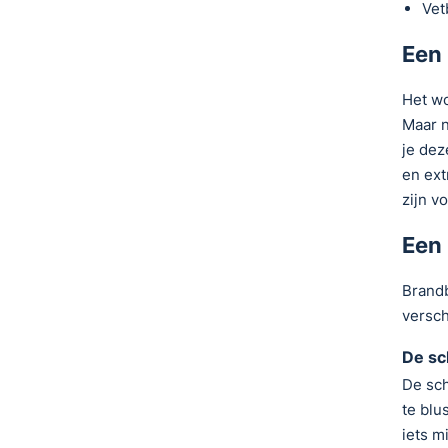
Vet
Een 
Het wo
Maar n
je dez
en ext
zijn v
Een
Brandb
versch
De sc
De sch
te blu
iets m