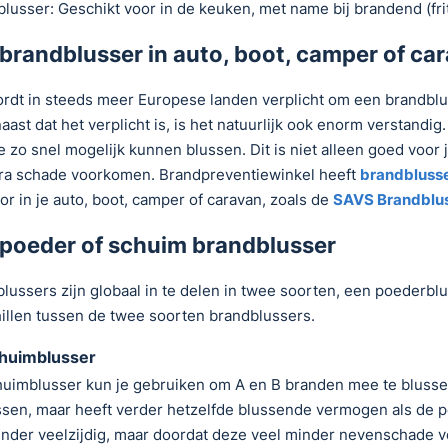
blusser: Geschikt voor in de keuken, met name bij brandend (fri
brandblusser in auto, boot, camper of ca
rdt in steeds meer Europese landen verplicht om een brandbluss
aast dat het verplicht is, is het natuurlijk ook enorm verstandig
e zo snel mogelijk kunnen blussen. Dit is niet alleen goed voor 
ra schade voorkomen. Brandpreventiewinkel heeft
brandbluss
oor in je auto, boot, camper of caravan, zoals de
SAVS Brandblus
 poeder of schuim brandblusser
lussers zijn globaal in te delen in twee soorten, een poederblus
illen tussen de twee soorten brandblussers.
huimblusser
uimblusser kun je gebruiken om A en B branden mee te blussen
ssen, maar heeft verder hetzelfde blussende vermogen als de 
inder veelzijdig, maar doordat deze veel minder nevenschade ver