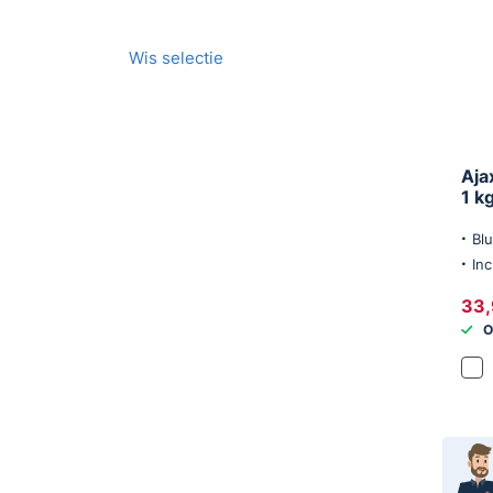
Wis selectie
Aja
1 k
Bl
In
33,
O