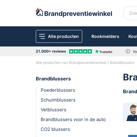
Alle producten
Rookmelders
Koo
21.000+ reviews
Vo
Alle producten van Brandpreventiewinkel
Brandblussers
Br
Brandblussers
Poederblussers
Brand
Schuimblussers
S
ae
Vetblussers
ga
Brandblussers voor in de auto
ge
CO2 blussers
zi