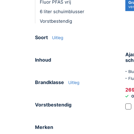
S
Fluor PFAS vrij
Gr
ve
sc
6 liter schuimblusser
de
Vorstbestendig
br
ka
Soort
Uitleg
P
da
Aja
vo
Inhoud
schu
va
op
Bl
Flu
Brandklasse
Uitleg
269
O
Vorstbestendig
Merken