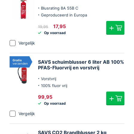
Blusrating 8A 55B C
Geproduceerd in Europa
Oorspronkelijke
Huidige
17,95
19,95
prijs
prijs
Op voorraad
was:
is:
€19,95.
€17,95.
Vergelijk
Gratis
SAVS schuimblusser 6 liter AB 100%
verzenden
PFAS-Fluorvrij en vorstvrij
Vorstvrij
100% fluor vrij
99,95
Op voorraad
Vergelijk
SAVS CO2 Brandblusser 2 kg