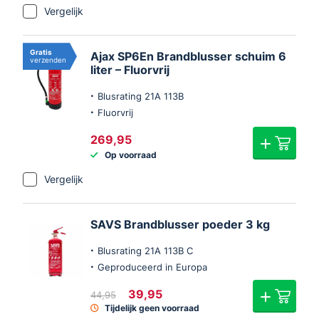
Vergelijk
Gratis
Ajax SP6En Brandblusser schuim 6
verzenden
liter – Fluorvrij
Blusrating 21A 113B
Fluorvrij
269,95
Op voorraad
Vergelijk
SAVS Brandblusser poeder 3 kg
Blusrating 21A 113B C
Geproduceerd in Europa
Oorspronkelijke
Huidige
39,95
44,95
prijs
prijs
Tijdelijk geen voorraad
was:
is: