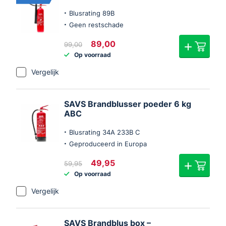
Blusrating 89B
Geen restschade
Oorspronkelijke
Huidige
89,00
99,00
prijs
prijs
Op voorraad
was:
is:
€99,00.
€89,00.
Vergelijk
SAVS Brandblusser poeder 6 kg
ABC
Blusrating 34A 233B C
Geproduceerd in Europa
Oorspronkelijke
Huidige
49,95
59,95
prijs
prijs
Op voorraad
was:
is:
€59,95.
€49,95.
Vergelijk
SAVS Brandblus box –