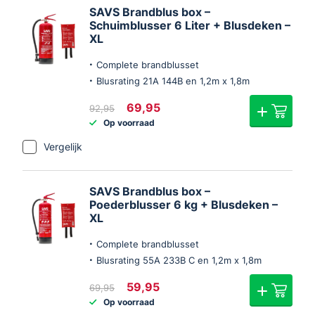
SAVS Brandblus box –
Schuimblusser 6 Liter + Blusdeken –
XL
Complete brandblusset
Blusrating 21A 144B en 1,2m x 1,8m
Oorspronkelijke
Huidige
69,95
92,95
prijs
prijs
Op voorraad
was:
is:
€92,95.
€69,95.
Vergelijk
SAVS Brandblus box –
Poederblusser 6 kg + Blusdeken –
XL
Complete brandblusset
Blusrating 55A 233B C en 1,2m x 1,8m
Oorspronkelijke
Huidige
59,95
69,95
prijs
prijs
Op voorraad
was:
is: