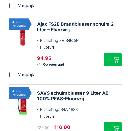
€44,95.
€39,95.
Vergelijk
Gratis
Ajax FS2E Brandblusser schuim 2
verzenden
liter – Fluorvrij
Blusrating 8A 34B 5F
Fluorvrij
94,95
Op voorraad
Vergelijk
Gratis
SAVS schuimblusser 9 Liter AB
verzenden
100% PFAS-Fluorvrij
Blusrating: 34A 183B
Fluorvrij
Oorspronkelijke
Huidige
116,00
129,00
prijs
prijs