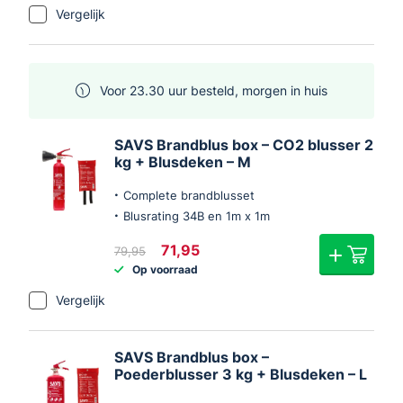
€69,95.
€59,95.
Vergelijk
Voor 23.30 uur besteld, morgen in huis
SAVS Brandblus box – CO2 blusser 2
kg + Blusdeken – M
Complete brandblusset
Blusrating 34B en 1m x 1m
Oorspronkelijke
Huidige
71,95
79,95
prijs
prijs
Op voorraad
was:
is:
€79,95.
€71,95.
Vergelijk
SAVS Brandblus box –
Poederblusser 3 kg + Blusdeken – L