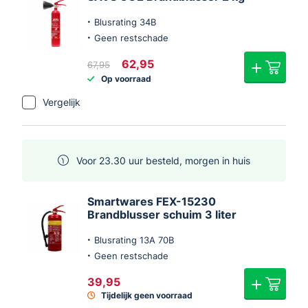
Blusrating 34B
Geen restschade
Oorspronkelijke
Huidige
62,95
67,95
prijs
prijs
Op voorraad
was:
is:
€67,95.
€62,95.
Vergelijk
Voor 23.30 uur besteld, morgen in huis
Smartwares FEX-15230
Brandblusser schuim 3 liter
Blusrating 13A 70B
Geen restschade
39,95
Tijdelijk geen voorraad