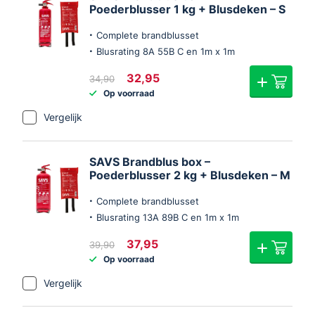
Poederblusser 1 kg + Blusdeken – S
Complete brandblusset
Blusrating 8A 55B C en 1m x 1m
Oorspronkelijke
Huidige
32,95
34,90
prijs
prijs
Op voorraad
was:
is:
€34,90.
€32,95.
Vergelijk
SAVS Brandblus box –
Poederblusser 2 kg + Blusdeken – M
Complete brandblusset
Blusrating 13A 89B C en 1m x 1m
Oorspronkelijke
Huidige
37,95
39,90
prijs
prijs
Op voorraad
was:
is:
€39,90.
€37,95.
Vergelijk