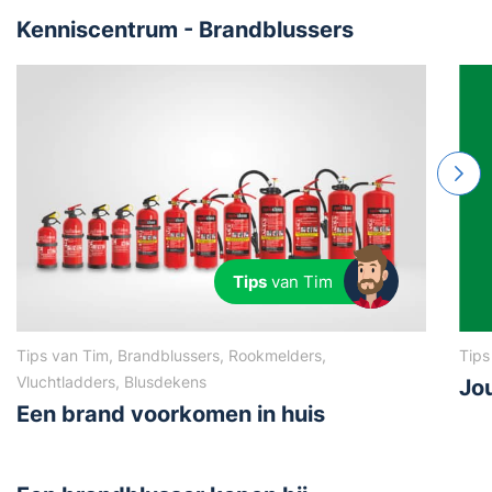
Kenniscentrum - Brandblussers
Tips
van Tim
Tips van Tim, Brandblussers, Rookmelders,
Tips
Vluchtladders, Blusdekens
Jo
Een brand voorkomen in huis