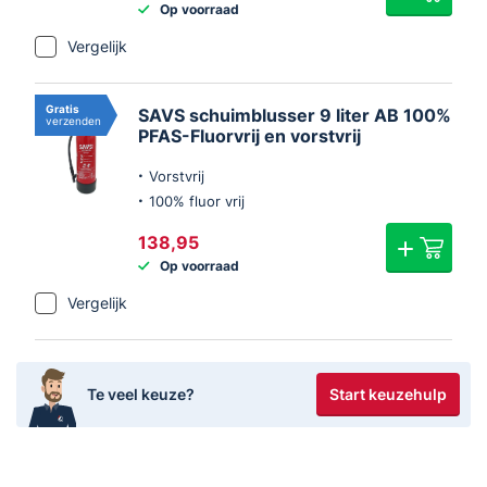
Op voorraad
was:
is:
€129,00.
€116,00.
Vergelijk
Gratis
SAVS schuimblusser 9 liter AB 100%
verzenden
PFAS-Fluorvrij en vorstvrij
Vorstvrij
100% fluor vrij
138,95
Op voorraad
Vergelijk
Start keuzehulp
Te veel keuze?