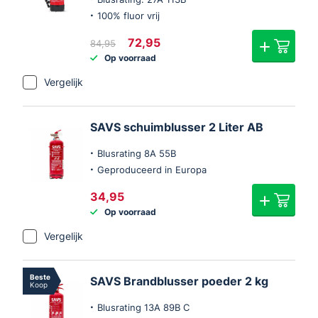
en de zuurstof om de brand te blussen.
100% fluor vrij
Poederblussers zijn geschikt voor
Oorspronkelijke
Huidige
72,95
84,95
prijs
prijs
brandklasse A, B en C, dus voor branden
Op voorraad
was:
is:
veroorzaakt door brandbare gassen,
€84,95.
€72,95.
Vergelijk
vloeistoffen en vaste stoffen. Ze worden
vaak gebruikt in industriële en
commerciële omgevingen, zoals
SAVS schuimblusser 2 Liter AB
opslagplaatsen, werkplaatsen en
Blusrating 8A 55B
bouwplaatsen.
Geproduceerd in Europa
34,95
Op voorraad
Vergelijk
Beste
SAVS Brandblusser poeder 2 kg
Koop
Blusrating 13A 89B C