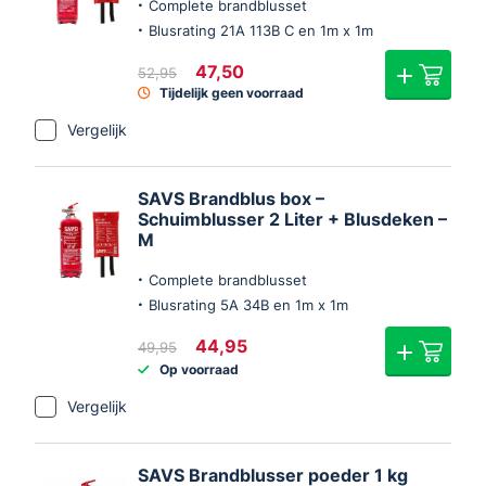
Complete brandblusset
Blusrating 21A 113B C en 1m x 1m
Oorspronkelijke
Huidige
47,50
52,95
prijs
prijs
Tijdelijk geen voorraad
was:
is:
€52,95.
€47,50.
Vergelijk
SAVS Brandblus box –
Schuimblusser 2 Liter + Blusdeken –
M
Complete brandblusset
Blusrating 5A 34B en 1m x 1m
Oorspronkelijke
Huidige
44,95
49,95
prijs
prijs
Op voorraad
was:
is:
€49,95.
€44,95.
Vergelijk
SAVS Brandblusser poeder 1 kg