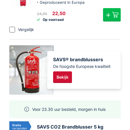
Geproduceerd in Europa
Oorspronkelijke
Huidige
22,50
24,95
prijs
prijs
Op voorraad
was:
is:
€24,95.
€22,50.
Vergelijk
SAVS® brandblussers
De hoogste Europese kwaliteit
Bekijk
Voor 23.30 uur besteld, morgen in huis
Gratis
SAVS CO2 Brandblusser 5 kg
verzenden